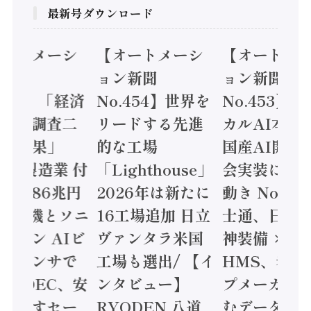
最新号ダウンロード
オートメーシ
【オートメーシ
【オートメ
ン新聞
ョン新聞
ョン新聞
.455】「経済
No.454】世界を
No.453】
造実態調査二
リードする先進
カルAI本格
集計結果」
的な工場
国産AI開発
24年製造業 付
「Lighthouse」
会実装に活
値額86兆円
2026年は新たに
動き Noetr
三菱電機とソニ
16工場追加 日立
士通、日立 /
ミコン AIビ
ヴァンタラ米国
神装備 ×
ョンセンサで
工場も選出/ 【イ
HMS、老舗
 / IDEC、安
ンタビュー】
プメーカー
に動かすセー
RYODEN 八道
むデータ活用