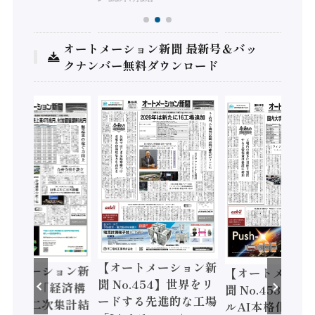
オートメーション新聞 最新号＆バッ
クナンバー無料ダウンロード
【オートメーション新
ートメーション新
【オートメーシ
聞 No.454】世界をリ
o.455】「経済構
聞 No.453】フ
ードする先進的な工場
態調査二次集計結
ルAI本格化へ 国