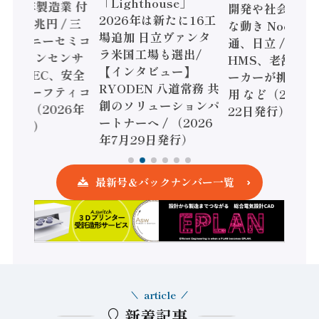
「Lighthouse」
024年製造業 付
開発や社会実装
2026年は新たに16工
額86兆円 / 三
な動き Noetra
場追加 日立ヴァンタ
機とソニーセミコ
通、日立 / 兵神
ラ米国工場も選出/
AIビジョンセンサ
HMS、老舗ポン
【インタビュー】
 / IDEC、安全
ーカーが挑むデ
RYODEN 八道常務 共
かすセーフティコ
用 など（2026
創のソリューションパ
ローラ（2026年
22日発行）
ートナーへ / （2026
5日発行）
年7月29日発行）
最新号＆バックナンバー一覧
article
新着記事