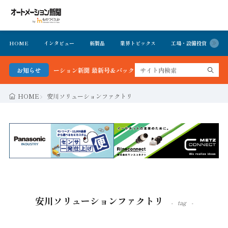
HOME
インタビュー
新製品
業界トピックス
工場・設備投資
イ
かる！オートメーション新聞 最新号＆バックナンバーを無料で公開中 詳細はこちら
お知らせ
HOME
安川ソリューションファクトリ
安川ソリューションファクトリ
tag