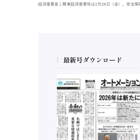
経済産業省と関東経済産業局は2月28日（金）、安全
最新号ダウンロード
構造実態調査二次集
/ 三菱電機とソニー
C、安全に動かすセ
行）