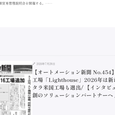
保障貿易管理説明会を開催する。……
2026年7月28日
【オートメーション新聞 No.45
工場「Lighthouse」2026年
タラ米国工場も選出/ 【インタビュ
創のソリューションパートナーへ / 