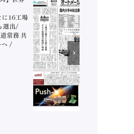
ジカルA
新たに16工場
装に活発
も選出/
兵神装備
道常務 共
が挑むデ
へ /
発行）