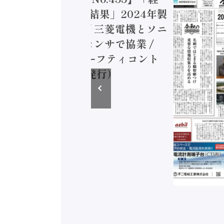
造実態調査二次集計結果」2024年製
付加価値額86兆円 / 三菱電機とソニ
ミコン AIビジョンセンサで協業 /
EC、安全に動かすセーフティコント
ラ（2026年8月5日発行）