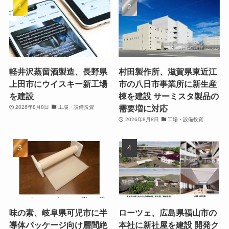
軽井沢蒸留酒製造、長野県
村田製作所、滋賀県東近江
上田市にウイスキー新工場
市の八日市事業所に新生産
を建設
棟を建設 サーミスタ製品の
需要増に対応
2026年8月8日
工場・設備投資
2026年8月8日
工場・設備投資
味の素、岐阜県可児市に半
ローツェ、広島県福山市の
導体パッケージ向け層間絶
本社に新社屋を建設 開発ク