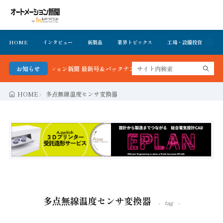
HOME
インタビュー
新製品
業界トピックス
工場・設備投資
イ
！オートメーション新聞 最新号＆バックナンバーを無料で公開中 詳細はこちら
お知らせ
HOME
多点無線温度センサ変換器
多点無線温度センサ変換器
tag