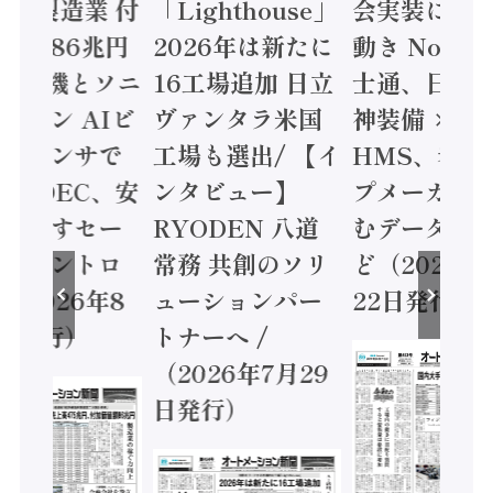
24年製造業 付
「Lighthouse」
会実装に活
値額86兆円
2026年は新たに
動き Noetr
三菱電機とソニ
16工場追加 日立
士通、日立 /
ミコン AIビ
ヴァンタラ米国
神装備 ×
ョンセンサで
工場も選出/ 【イ
HMS、老舗
 / IDEC、安
ンタビュー】
プメーカー
に動かすセー
RYODEN 八道
むデータ活用
ティコントロ
常務 共創のソリ
ど（2026年
（2026年8
ューションパー
22日発行）
日発行）
トナーへ /
（2026年7月29
日発行）