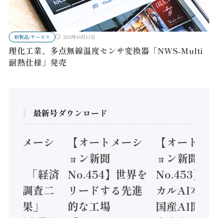
新製品/サービス
2023年10月11日
理化工業、多点無線温度センサ変換器「NWS-Multi
耐熱仕様」発売
最新号ダウンロード
オートメーシ
【オートメーシ
【オートメ
ン新聞
ョン新聞
ョン新聞
.455】「経済
No.454】世界を
No.453】
造実態調査二
リードする先進
カルAI本格
集計結果」
的な工場
国産AI開発