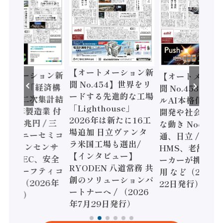
【オートメーション新
ートメーション新
【オートメーシ
聞 No.454】世界をリ
o.455】「経済構
聞 No.453】フ
ードする先進的な工場
態調査二次集計結
ルAI本格化へ 国
「Lighthouse」
024年製造業 付
開発や社会実装
2026年は新たに16工
額86兆円 / 三
な動き Noetra
場追加 日立ヴァンタ
機とソニーセミコ
通、日立 / 兵神
ラ米国工場も選出/
AIビジョンセンサ
HMS、老舗ポン
【インタビュー】
 / IDEC、安全
ーカーが挑むデ
RYODEN 八道常務 共
かすセーフティコ
用 など（2026
創のソリューションパ
ローラ（2026年
22日発行）
ートナーへ / （2026
5日発行）
年7月29日発行）