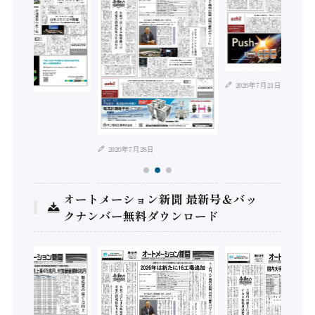
2026年7月21日
年8月4日
2026年7月28日
オートメーション新聞 最新号＆バッ
クナンバー無料ダウンロード