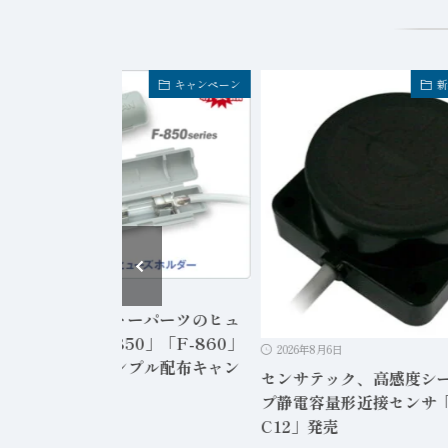
キャンペーン
新
2026年8月6日
本無線電機、サトーパーツのヒュ
ズホルダー「F-850」「F-860」
2026年8月6日
リーズの無料サンプル配布キャン
センサテック、高感度シ
ーン
プ静電容量形近接センサ「
C12」発売