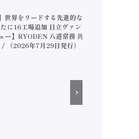
4】世界をリードする先進的な
は新たに16工場追加 日立ヴァン
ー】RYODEN 八道常務 共
（2026年7月29日発行）