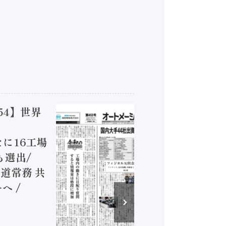
54】世界
【オート
ジカルA
新たに16工場
装に活発
も選出/
兵神装備
道常務 共
が挑むデ
へ /
発行）