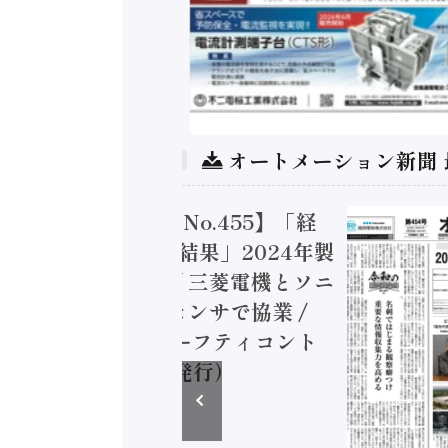
オートメーション新聞
トメーション新聞 No.455】「経
造実態調査二次集計結果」2024年製
付加価値額86兆円 / 三菱電機とソニ
ミコン AIビジョンセンサで協業 /
EC、安全に動かすセーフティコント
ラ（2026年8月5日発行）