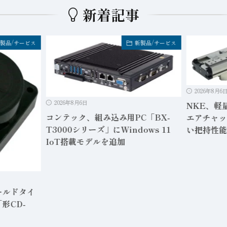
新着記事
製品/サービス
新製品/サービス
2026年8月6
2026年8月6日
NKE、軽
コンテック、組み込み用PC「BX-
エアチャッ
T3000シリーズ」にWindows 11
い把持性能
IoT搭載モデルを追加
ールドタイ
形CD-