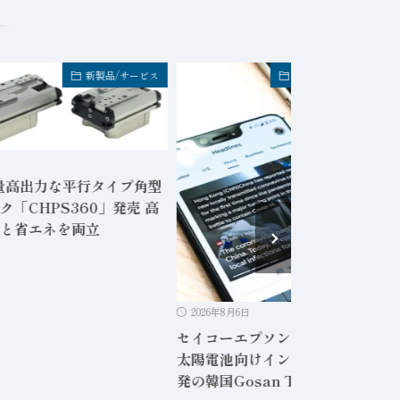
新製品/サービス
FA業界・企業トピック
日
量高出力な平行タイプ角型
ク「CHPS360」発売 高
と省エネを両立
2026年8月6日
セイコーエプソン、ペロブスカイ
太陽電池向けインクジェット装置
発の韓国Gosan Techへ追加出資