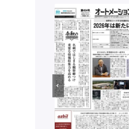
構造実態調査二次集
/ 三菱電機とソニー
C、安全に動かすセ
行）