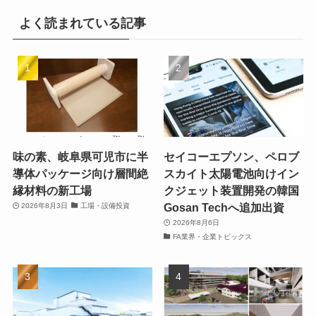
よく読まれている記事
味の素、岐阜県可児市に半
セイコーエプソン、ペロブ
導体パッケージ向け層間絶
スカイト太陽電池向けイン
縁材料の新工場
クジェット装置開発の韓国
Gosan Techへ追加出資
2026年8月3日
工場・設備投資
2026年8月6日
FA業界・企業トピックス