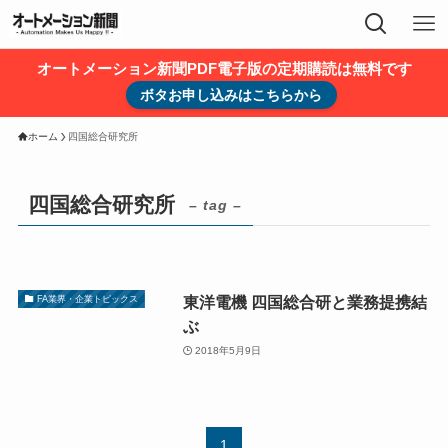
オートメーション新聞PDF電子版の定期購読は無料です
ボタお申し込みはこちらから
ホーム
四国総合研究所
四国総合研究所
– tag –
東洋電機 四国総合研と業務提携結
FA業界・企業トピックス
ぶ
2018年5月9日
1