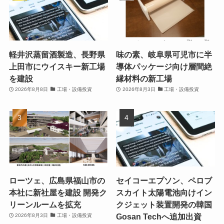
軽井沢蒸留酒製造、長野県
味の素、岐阜県可児市に半
上田市にウイスキー新工場
導体パッケージ向け層間絶
を建設
縁材料の新工場
2026年8月8日
工場・設備投資
2026年8月3日
工場・設備投資
ローツェ、広島県福山市の
セイコーエプソン、ペロブ
本社に新社屋を建設 開発ク
スカイト太陽電池向けイン
リーンルームを拡充
クジェット装置開発の韓国
Gosan Techへ追加出資
2026年8月3日
工場・設備投資