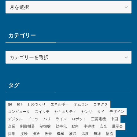
ア
ー
カ
イ
ブ
カテゴリー
カ
テ
ゴ
リ
ー
タグ
ge
IoT
ものづくり
エネルギー
オムロン
コネクタ
コンピュータ
スイッチ
セキュリティ
センサ
タイ
デザイン
デジタル
ドイツ
バリ
ライン
ロボット
三菱電機
中国
企業
制御機器
制御盤
効率化
動向
半導体
安全
展示会
採用
接続
搬送
改善
機械
液晶
温度
無線
物流