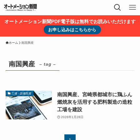
オートメーション新聞PDF電子版は無料でお読みいただけます
お申し込みはこちらから
ホーム
南国興産
南国興産
– tag –
南国興産、宮崎県都城市に鶏ふん
工場・設備投資
燃焼灰を活用する肥料製造の造粒
工場を建設
2026年1月28日
1