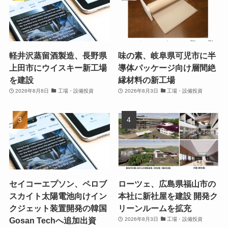
軽井沢蒸留酒製造、長野県
味の素、岐阜県可児市に半
上田市にウイスキー新工場
導体パッケージ向け層間絶
を建設
縁材料の新工場
2026年8月8日
工場・設備投資
2026年8月3日
工場・設備投資
セイコーエプソン、ペロブ
ローツェ、広島県福山市の
スカイト太陽電池向けイン
本社に新社屋を建設 開発ク
クジェット装置開発の韓国
リーンルームを拡充
Gosan Techへ追加出資
2026年8月3日
工場・設備投資