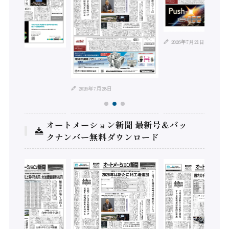
2026年7月21日
年8月4日
2026年7月28日
オートメーション新聞 最新号＆バッ
クナンバー無料ダウンロード