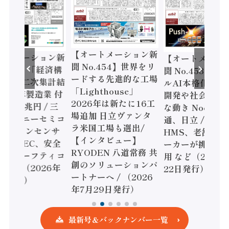
【オートメーション新
ートメーション新
【オートメーシ
聞 No.454】世界をリ
o.455】「経済構
聞 No.453】フ
ードする先進的な工場
態調査二次集計結
ルAI本格化へ 国
「Lighthouse」
024年製造業 付
開発や社会実装
2026年は新たに16工
額86兆円 / 三
な動き Noetra
場追加 日立ヴァンタ
機とソニーセミコ
通、日立 / 兵神
ラ米国工場も選出/
AIビジョンセンサ
HMS、老舗ポン
【インタビュー】
 / IDEC、安全
ーカーが挑むデ
RYODEN 八道常務 共
かすセーフティコ
用 など（2026
創のソリューションパ
ローラ（2026年
22日発行）
ートナーへ / （2026
5日発行）
年7月29日発行）
最新号＆バックナンバー一覧