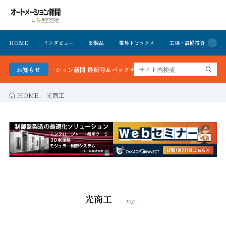
HOME
インタビュー
新製品
業界トピックス
工場・設備投資
イ
る！オートメーション新聞 最新号＆バックナンバーを無料で公開中 詳細はこちら
お知らせ
HOME
光商工
光商工
tag