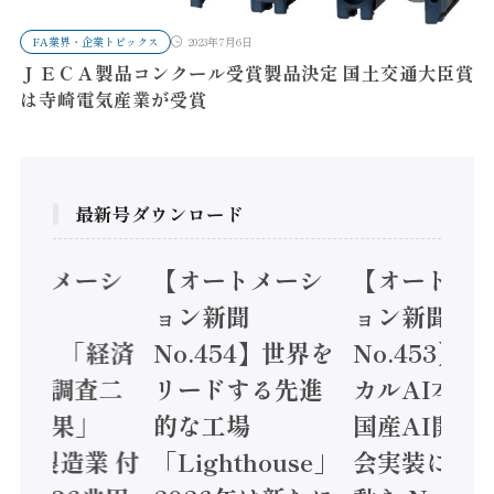
FA業界・企業トピックス
2023年7月6日
ＪＥＣＡ製品コンクール受賞製品決定 国土交通大臣賞
は寺崎電気産業が受賞
最新号ダウンロード
オートメーシ
【オートメーシ
【オートメ
ン新聞
ョン新聞
ョン新聞
.455】「経済
No.454】世界を
No.453】
造実態調査二
リードする先進
カルAI本格
集計結果」
的な工場
国産AI開発
24年製造業 付
「Lighthouse」
会実装に活