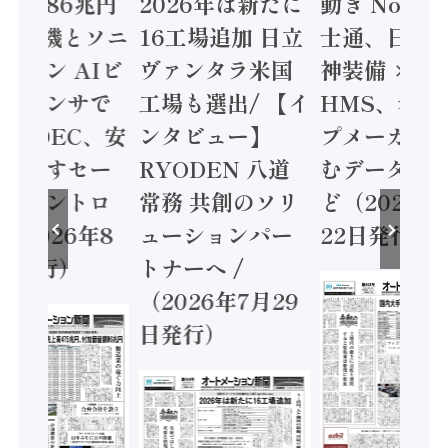
値額86兆円
2026年は新たに
動き Noetr
三菱電機とソニ
16工場追加 日立
士通、日立 /
ミコン AIビ
ヴァンタラ米国
神装備 ×
ョンセンサで
工場も選出/ 【イ
HMS、老舗
 / IDEC、安
ンタビュー】
プメーカー
に動かすセー
RYODEN 八道
むデータ活用
ティコントロ
常務 共創のソリ
ど（2026年
（2026年8
ューションパー
22日発行）
日発行）
トナーへ /
（2026年7月29
日発行）