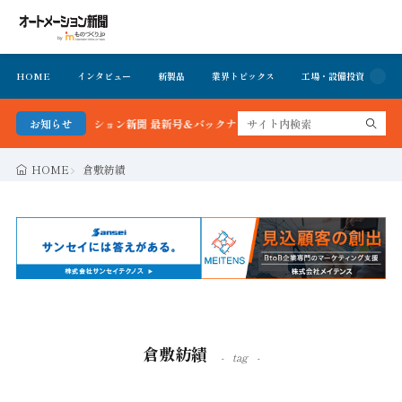
HOME
インタビュー
新製品
業界トピックス
工場・設備投資
イ
る！オートメーション新聞 最新号＆バックナンバーを無料で公開中 詳細はこちら
お知らせ
HOME
倉敷紡績
倉敷紡績
tag