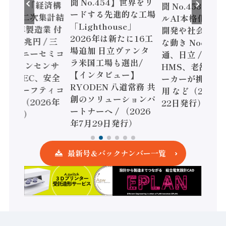
聞 No.454】世界をリ
o.455】「経済構
聞 No.453】フ
ードする先進的な工場
態調査二次集計結
ルAI本格化へ 国
「Lighthouse」
024年製造業 付
開発や社会実装
2026年は新たに16工
額86兆円 / 三
な動き Noetra
場追加 日立ヴァンタ
機とソニーセミコ
通、日立 / 兵神
ラ米国工場も選出/
AIビジョンセンサ
HMS、老舗ポン
【インタビュー】
 / IDEC、安全
ーカーが挑むデ
RYODEN 八道常務 共
かすセーフティコ
用 など（2026
創のソリューションパ
ローラ（2026年
22日発行）
ートナーへ / （2026
5日発行）
年7月29日発行）
最新号＆バックナンバー一覧