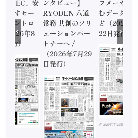
 / IDEC、安
ンタビュー】
プメーカー
に動かすセー
RYODEN 八道
むデータ活用
ティコントロ
常務 共創のソリ
ど（2026年
（2026年8
ューションパー
22日発行）
日発行）
トナーへ /
（2026年7月29
日発行）
2026年7月21日
年8月4日