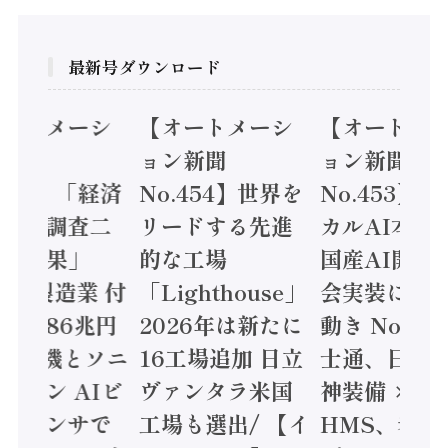
最新号ダウンロード
オートメーシ
【オートメーシ
【オートメ
ン新聞
ョン新聞
ョン新聞
.455】「経済
No.454】世界を
No.453】
造実態調査二
リードする先進
カルAI本格
集計結果」
的な工場
国産AI開発
24年製造業 付
「Lighthouse」
会実装に活
値額86兆円
2026年は新たに
動き Noetr
三菱電機とソニ
16工場追加 日立
士通、日立 /
ミコン AIビ
ヴァンタラ米国
神装備 ×
ョンセンサで
工場も選出/ 【イ
HMS、老舗