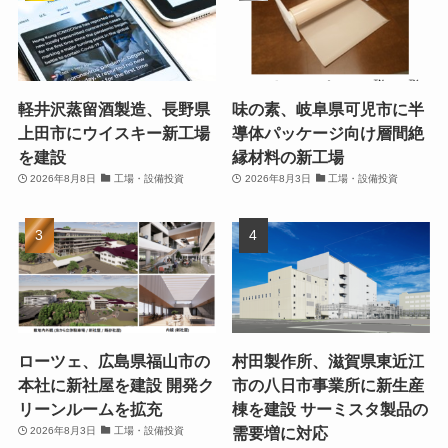
軽井沢蒸留酒製造、長野県
味の素、岐阜県可児市に半
上田市にウイスキー新工場
導体パッケージ向け層間絶
を建設
縁材料の新工場
2026年8月8日
工場・設備投資
2026年8月3日
工場・設備投資
ローツェ、広島県福山市の
村田製作所、滋賀県東近江
本社に新社屋を建設 開発ク
市の八日市事業所に新生産
リーンルームを拡充
棟を建設 サーミスタ製品の
需要増に対応
2026年8月3日
工場・設備投資