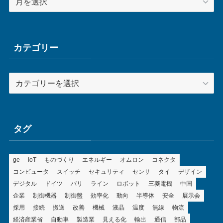
ー
カ
イ
ブ
カテゴリー
カ
テ
ゴ
リ
ー
タグ
ge
IoT
ものづくり
エネルギー
オムロン
コネクタ
コンピュータ
スイッチ
セキュリティ
センサ
タイ
デザイン
デジタル
ドイツ
バリ
ライン
ロボット
三菱電機
中国
企業
制御機器
制御盤
効率化
動向
半導体
安全
展示会
採用
接続
搬送
改善
機械
液晶
温度
無線
物流
経済産業省
自動車
製造業
見える化
輸出
通信
部品