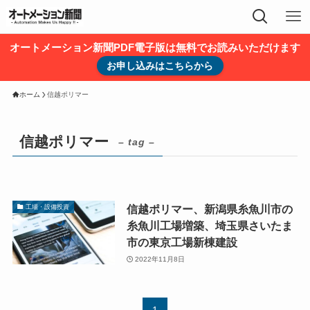
オートメーション新聞PDF電子版は無料でお読みいただけます
お申し込みはこちらから
ホーム
信越ポリマー
信越ポリマー
– tag –
信越ポリマー、新潟県糸魚川市の
工場・設備投資
糸魚川工場増築、埼玉県さいたま
市の東京工場新棟建設
2022年11月8日
1