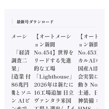
最新号ダウンロード
オートメーシ
【オートメーシ
【オートメ
ン新聞
ョン新聞
ョン新聞
.455】「経済
No.454】世界を
No.453】
造実態調査二
リードする先進
カルAI本格
集計結果」
的な工場
国産AI開発
24年製造業 付
「Lighthouse」
会実装に活
値額86兆円
2026年は新たに
動き Noetr
三菱電機とソニ
16工場追加 日立
士通、日立 /
ミコン AIビ
ヴァンタラ米国
神装備 ×
ョンセンサで
工場も選出/ 【イ
HMS、老舗