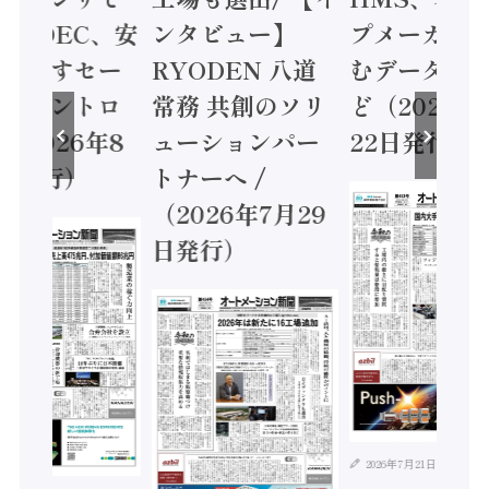
 / IDEC、安
ンタビュー】
プメーカー
に動かすセー
RYODEN 八道
むデータ活用
ティコントロ
常務 共創のソリ
ど（2026年
（2026年8
ューションパー
22日発行）
日発行）
トナーへ /
（2026年7月29
日発行）
2026年7月21日