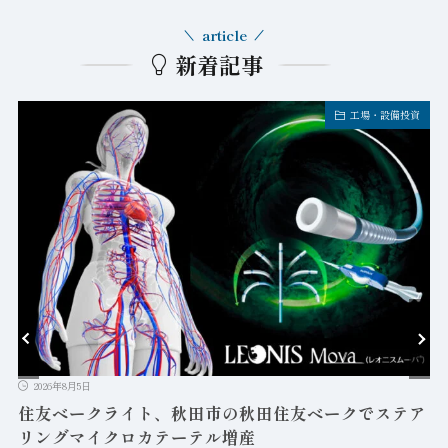
article
新着記事
工場・設備投資
2026年8月5日
益
住友ベークライト、秋田市の秋田住友ベークでステア
リングマイクロカテーテル増産