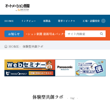
HOME
インタビュー
新製品
業界トピックス
工場・設備投資
イ
る！オートメーション新聞 最新号＆バックナンバーを無料で公開中 詳細はこちら
お知らせ
HOME
体験型共創ラボ
体験型共創ラボ
tag