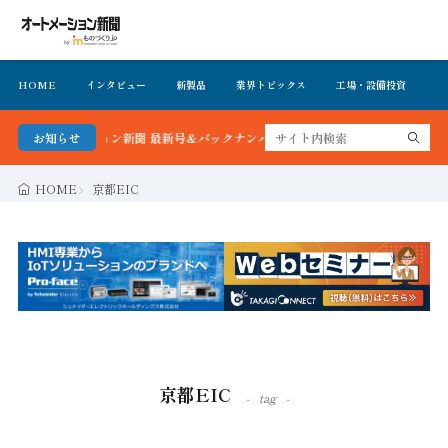
HOME
インタビュー
新製品
業界トピックス
工場・設備投資
イ
オートメーション新聞 最新号＆バックナンバーを無料で公開中 詳細はこちら
お知らせ
HOME
京都EIC
京都EIC
tag