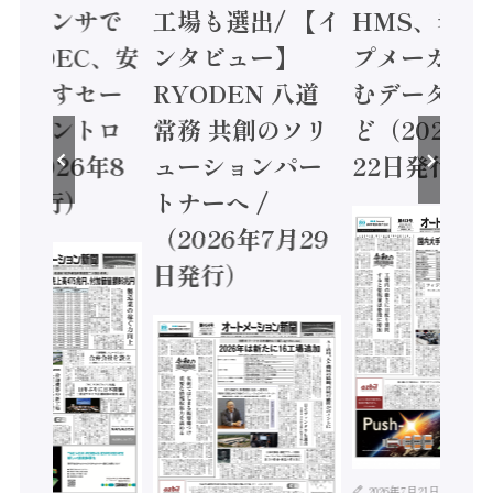
ョンセンサで
工場も選出/ 【イ
HMS、老舗
 / IDEC、安
ンタビュー】
プメーカー
に動かすセー
RYODEN 八道
むデータ活用
ティコントロ
常務 共創のソリ
ど（2026年
（2026年8
ューションパー
22日発行）
日発行）
トナーへ /
（2026年7月29
日発行）
2026年7月21日