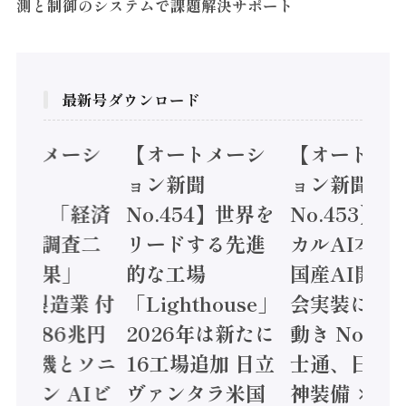
測と制御のシステムで課題解決サポート
最新号ダウンロード
オートメーシ
【オートメーシ
【オートメ
ン新聞
ョン新聞
ョン新聞
.455】「経済
No.454】世界を
No.453】
造実態調査二
リードする先進
カルAI本格
集計結果」
的な工場
国産AI開発
24年製造業 付
「Lighthouse」
会実装に活
値額86兆円
2026年は新たに
動き Noetr
三菱電機とソニ
16工場追加 日立
士通、日立 /
ミコン AIビ
ヴァンタラ米国
神装備 ×