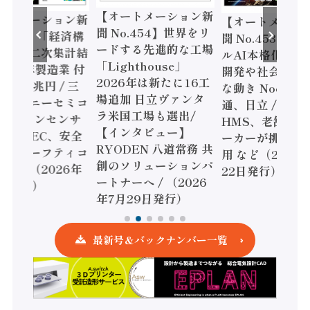
【オートメーション新
ートメーション新
【オートメーシ
聞 No.454】世界をリ
o.455】「経済構
聞 No.453】フ
ードする先進的な工場
態調査二次集計結
ルAI本格化へ 国
「Lighthouse」
024年製造業 付
開発や社会実装
2026年は新たに16工
額86兆円 / 三
な動き Noetra
場追加 日立ヴァンタ
機とソニーセミコ
通、日立 / 兵神
ラ米国工場も選出/
AIビジョンセンサ
HMS、老舗ポン
【インタビュー】
 / IDEC、安全
ーカーが挑むデ
RYODEN 八道常務 共
かすセーフティコ
用 など（2026
創のソリューションパ
ローラ（2026年
22日発行）
ートナーへ / （2026
5日発行）
年7月29日発行）
最新号＆バックナンバー一覧