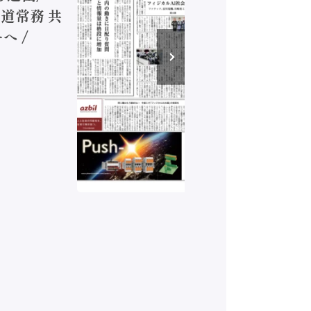
道常務 共
が挑むデ
へ /
発行）