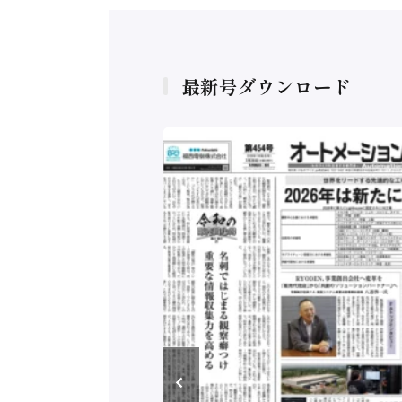
最新号ダウンロード
構造実態調査二次集
/ 三菱電機とソニー
C、安全に動かすセ
行）