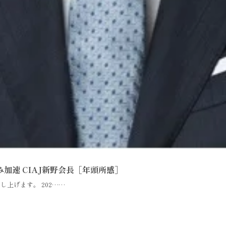
み加速 CIAJ新野会長［年頭所感］
し上げます。 202……