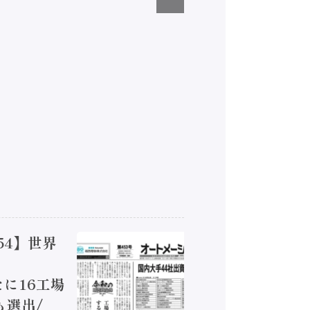
54】世界
【オート
ジカルA
新たに16工場
装に活発
も選出/
兵神装備