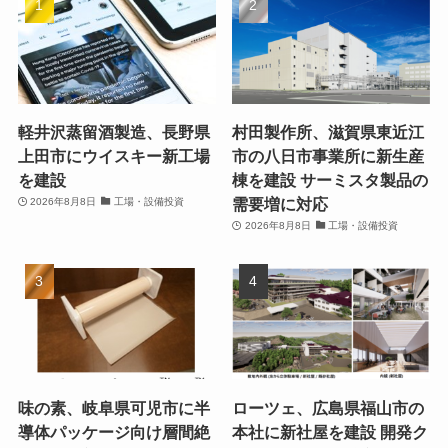
軽井沢蒸留酒製造、長野県
村田製作所、滋賀県東近江
上田市にウイスキー新工場
市の八日市事業所に新生産
を建設
棟を建設 サーミスタ製品の
需要増に対応
2026年8月8日
工場・設備投資
2026年8月8日
工場・設備投資
味の素、岐阜県可児市に半
ローツェ、広島県福山市の
導体パッケージ向け層間絶
本社に新社屋を建設 開発ク