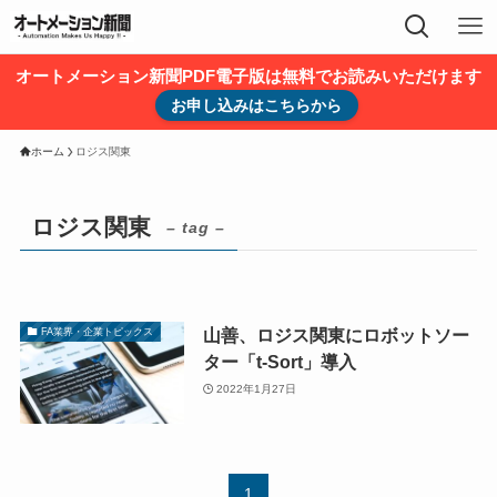
オートメーション新聞PDF電子版は無料でお読みいただけます
お申し込みはこちらから
ホーム
ロジス関東
ロジス関東
– tag –
山善、ロジス関東にロボットソー
FA業界・企業トピックス
ター「t-Sort」導入
2022年1月27日
1