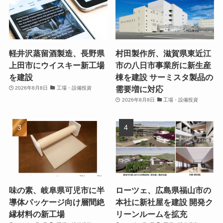
軽井沢蒸留酒製造、長野県
村田製作所、滋賀県東近江
上田市にウイスキー新工場
市の八日市事業所に新生産
を建設
棟を建設 サーミスタ製品の
需要増に対応
2026年8月8日
工場・設備投資
2026年8月8日
工場・設備投資
味の素、岐阜県可児市に半
ローツェ、広島県福山市の
導体パッケージ向け層間絶
本社に新社屋を建設 開発ク
縁材料の新工場
リーンルームを拡充