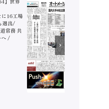
54】世界
【オート
ジカルA
新たに16工場
装に活発
も選出/
兵神装備
道常務 共
が挑むデ
へ /
発行）