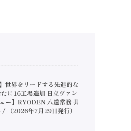
4】世界をリードする先進的な
は新たに16工場追加 日立ヴァン
ー】RYODEN 八道常務 共
（2026年7月29日発行）