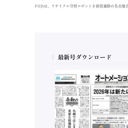
FUJIは、リサイクル分別ロボットを前田道路の名古屋
最新号ダウンロード
構造実態調査二次集
/ 三菱電機とソニー
C、安全に動かすセ
行）