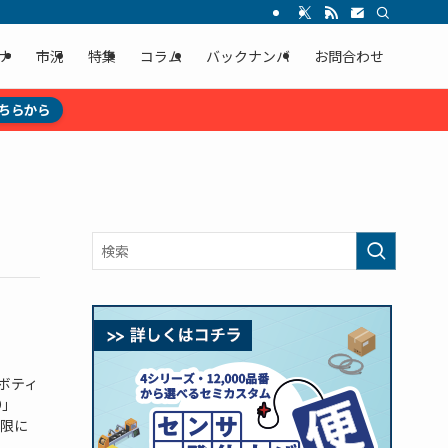
ナ
市況
特集
コラム
バックナンバ
お問合わせ
ちらから
ボティ
O」
限に