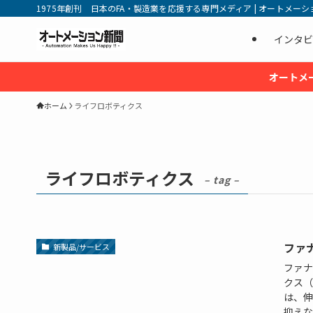
1975年創刊 日本のFA・製造業を応援する専門メディア | オートメーション新
インタビ
オートメ
ホーム
ライフロボティクス
ライフロボティクス
– tag –
ファ
新製品/サービス
ファナ
クス（
は、伸
抑えな