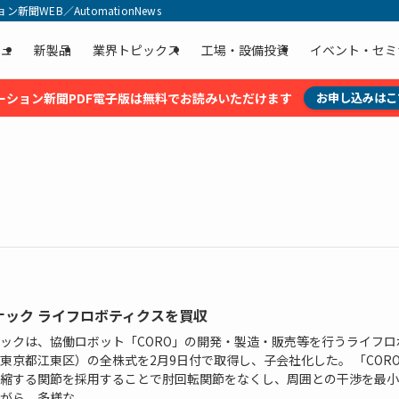
聞WEB／AutomationNews
ュ
新製品
業界トピックス
工場・設備投資
イベント・セミ
ーション新聞PDF電子版は無料でお読みいただけます
お申し込みはこ
ナック ライフロボティクスを買収
ックは、協働ロボット「CORO」の開発・製造・販売等を行うライフロ
東京都江東区）の全株式を2月9日付で取得し、子会社化した。 「COR
縮する関節を採用することで肘回転関節をなくし、周囲との干渉を最小
がら、多様な...