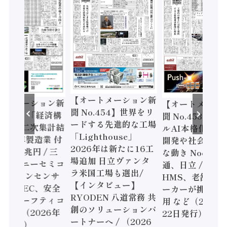
【オートメーション新
ートメーション新
【オートメーシ
聞 No.454】世界をリ
o.455】「経済構
聞 No.453】フ
ードする先進的な工場
態調査二次集計結
ルAI本格化へ 国
「Lighthouse」
024年製造業 付
開発や社会実装
2026年は新たに16工
額86兆円 / 三
な動き Noetra
場追加 日立ヴァンタ
機とソニーセミコ
通、日立 / 兵神
ラ米国工場も選出/
AIビジョンセンサ
HMS、老舗ポン
【インタビュー】
 / IDEC、安全
ーカーが挑むデ
RYODEN 八道常務 共
かすセーフティコ
用 など（2026
創のソリューションパ
ローラ（2026年
22日発行）
ートナーへ / （2026
5日発行）