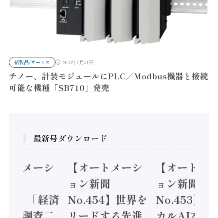
新製品/サービス
2023年7月31日
チノー、計装モジュールにPLC／Modbus機器と接続
可能な機種「SB710」発売
最新号ダウンロード
オートメーシ
【オートメーシ
【オートメ
ン新聞
ョン新聞
ョン新聞
.455】「経済
No.454】世界を
No.453】
造実態調査二
リードする先進
カルAI本格