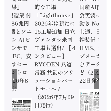
集計結果」
的な工場
国産AI開発
24年製造業 付
「Lighthouse」
会実装に活
値額86兆円
2026年は新たに
動き Noetr
三菱電機とソニ
16工場追加 日立
士通、日立 /
ミコン AIビ
ヴァンタラ米国
神装備 ×
ョンセンサで
工場も選出/ 【イ
HMS、老舗
 / IDEC、安
ンタビュー】
プメーカー
に動かすセー
RYODEN 八道
むデータ活用
ティコントロ
常務 共創のソリ
ど（2026年
（2026年8
ューションパー
22日発行）
日発行）
トナーへ /
（2026年7月29
日発行）