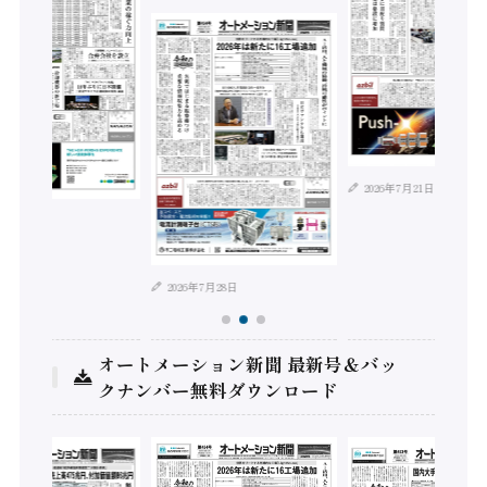
2026年7月21日
年8月4日
2026年7月28日
オートメーション新聞 最新号＆バッ
クナンバー無料ダウンロード