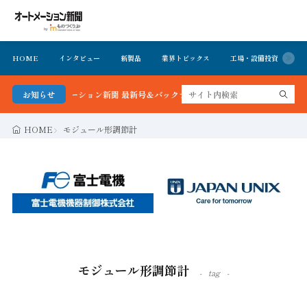
HOME
インタビュー
新製品
業界トピックス
工場・設備投資
イ
る！オートメーション新聞 最新号＆バックナンバーを無料で公開中 詳細はこちら
お知らせ
HOME
モジュール形調節計
モジュール形調節計
tag