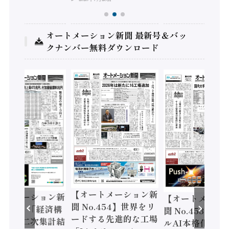
オートメーション新聞 最新号＆バッ
クナンバー無料ダウンロード
【オートメーション新
ートメーション新
【オートメーシ
聞 No.454】世界をリ
o.455】「経済構
聞 No.453】フ
ードする先進的な工場
態調査二次集計結
ルAI本格化へ 国