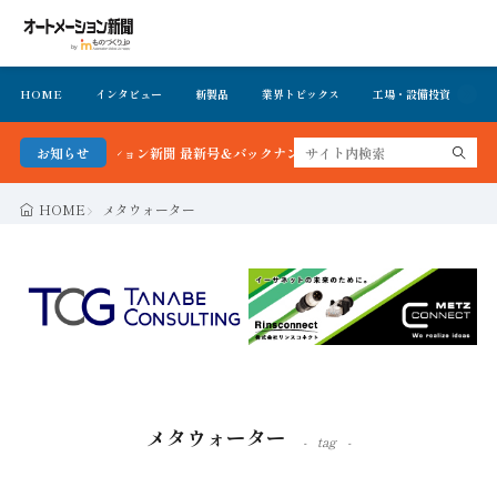
HOME
インタビュー
新製品
業界トピックス
工場・設備投資
イ
！オートメーション新聞 最新号＆バックナンバーを無料で公開中 詳細はこちら
お知らせ
HOME
メタウォーター
メタウォーター
tag