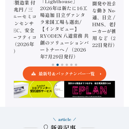
「Lighthouse」
024年製造業 付
開発や社会実装
2026年は新たに16工
額86兆円 / 三
な動き Noetra
場追加 日立ヴァンタ
機とソニーセミコ
通、日立 / 兵神
ラ米国工場も選出/
AIビジョンセンサ
HMS、老舗ポン
【インタビュー】
 / IDEC、安全
ーカーが挑むデ
RYODEN 八道常務 共
かすセーフティコ
用 など（2026
創のソリューションパ
ローラ（2026年
22日発行）
ートナーへ / （2026
5日発行）
年7月29日発行）
最新号＆バックナンバー一覧
article
新着記事