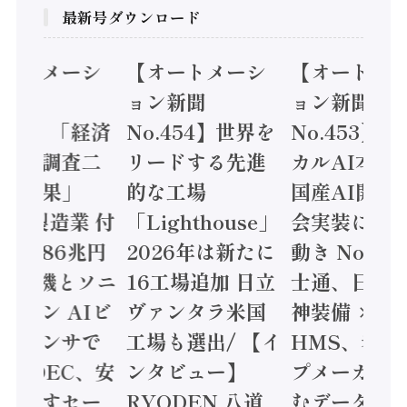
最新号ダウンロード
オートメーシ
【オートメーシ
【オートメ
ン新聞
ョン新聞
ョン新聞
.455】「経済
No.454】世界を
No.453】
造実態調査二
リードする先進
カルAI本格
集計結果」
的な工場
国産AI開発
24年製造業 付
「Lighthouse」
会実装に活
値額86兆円
2026年は新たに
動き Noetr
三菱電機とソニ
16工場追加 日立
士通、日立 /
ミコン AIビ
ヴァンタラ米国
神装備 ×
ョンセンサで
工場も選出/ 【イ
HMS、老舗
 / IDEC、安
ンタビュー】
プメーカー
に動かすセー
RYODEN 八道
むデータ活用