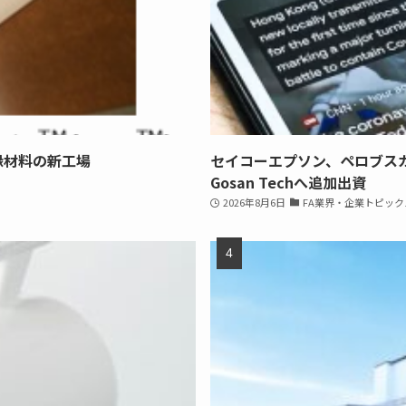
縁材料の新工場
セイコーエプソン、ペロブス
Gosan Techへ追加出資
2026年8月6日
FA業界・企業トピック