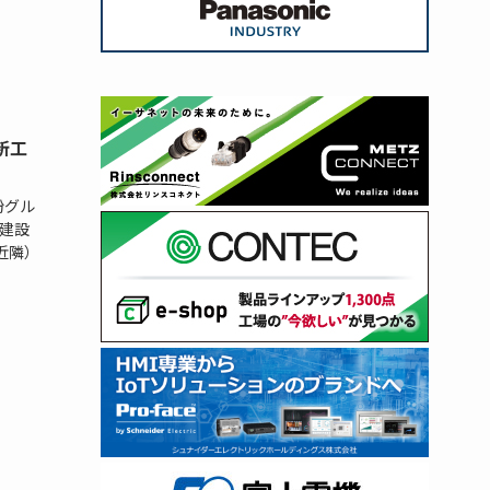
新工
粉グル
建設
近隣）