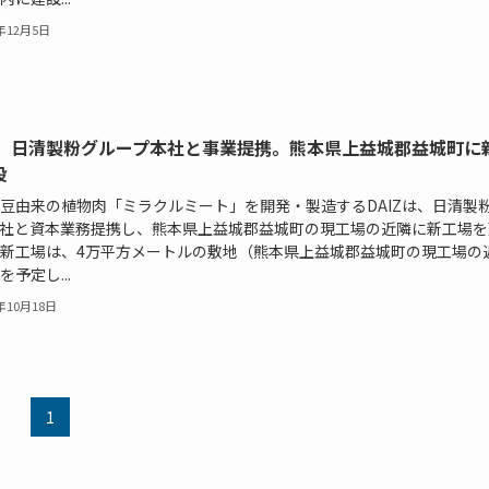
3年12月5日
IZ、日清製粉グループ本社と事業提携。熊本県上益城郡益城町に
設
豆由来の植物肉「ミラクルミート」を開発・製造するDAIZは、日清製
社と資本業務提携し、熊本県上益城郡益城町の現工場の近隣に新工場を
新工場は、4万平方メートルの敷地（熊本県上益城郡益城町の現工場の
を予定し...
2年10月18日
1