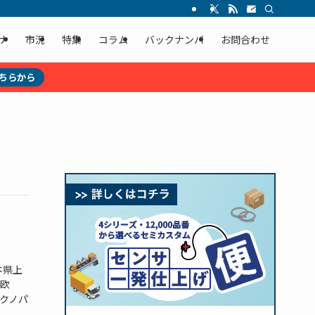
ナ
市況
特集
コラム
バックナンバ
お問合わせ
ちらから
本県上
欧
クノパ