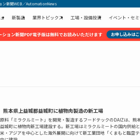
聞WEB／AutomationNews
ュ
新製品
業界トピックス
工場・設備投資
イベント・セミ
ーション新聞PDF電子版は無料でお読みいただけます
お申し込みはこ
IZ、熊本県上益城郡益城町に植物肉製造の新工場
原料「ミラクルミート」を開発・製造するフードテックのDAIZは、熊
益城町に植物肉新工場建設する。新工場はミラクルミートの国内供給と
米・アジアを中心とした海外展開に向けて新工業団地「くまもと臨空テ
内に建設...