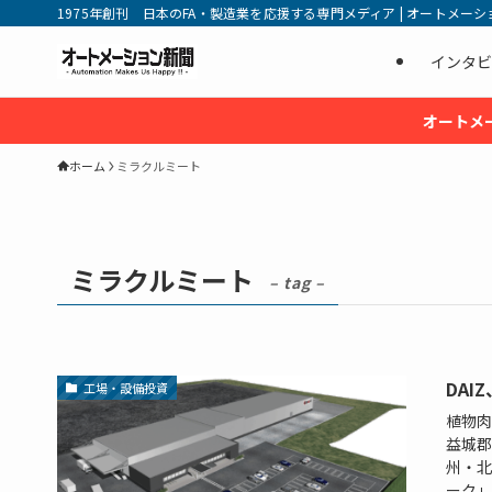
1975年創刊 日本のFA・製造業を応援する専門メディア | オートメーション新
インタビ
オートメ
ホーム
ミラクルミート
ミラクルミート
– tag –
DA
工場・設備投資
植物肉
益城郡
州・北
ーク」