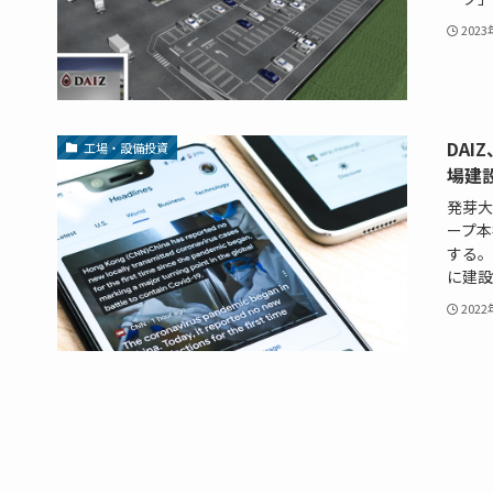
202
DA
工場・設備投資
場建
発芽大
ープ本
する。
に建設
202