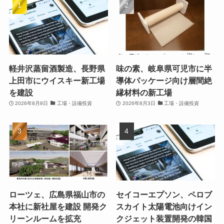
軽井沢蒸留酒製造、長野県
味の素、岐阜県可児市に半
上田市にウイスキー新工場
導体パッケージ向け層間絶
を建設
縁材料の新工場
2026年8月8日
工場・設備投資
2026年8月3日
工場・設備投資
ローツェ、広島県福山市の
セイコーエプソン、ペロブ
本社に新社屋を建設 開発ク
スカイト太陽電池向けイン
リーンルームを拡充
クジェット装置開発の韓国