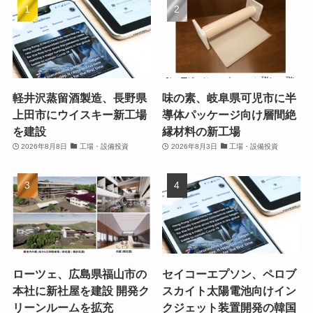
軽井沢蒸留酒製造、長野県
味の素、岐阜県可児市に半
上田市にウイスキー新工場
導体パッケージ向け層間絶
を建設
縁材料の新工場
2026年8月8日
工場・設備投資
2026年8月3日
工場・設備投資
ローツェ、広島県福山市の
セイコーエプソン、ペロブ
本社に新社屋を建設 開発ク
スカイト太陽電池向けイン
リーンルームを拡充
クジェット装置開発の韓国