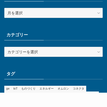
ア
ー
カ
イ
ブ
カテゴリー
カ
テ
ゴ
リ
ー
タグ
ge
IoT
ものづくり
エネルギー
オムロン
コネクタ
コンピュータ
スイッチ
セキュリティ
センサ
タイ
デザイン
デジタル
ドイツ
バリ
ライン
ロボット
三菱電機
中国
企業
制御機器
制御盤
効率化
動向
半導体
安全
展示会