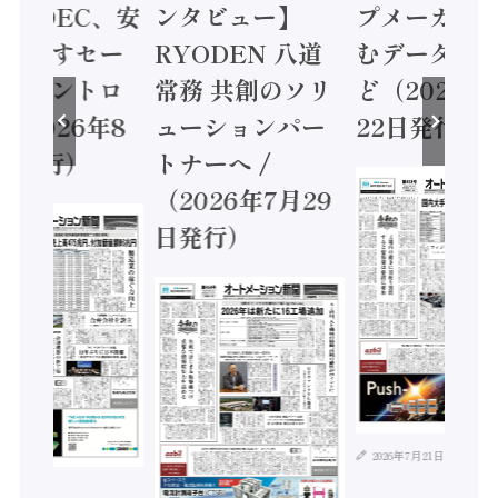
 / IDEC、安
ンタビュー】
プメーカー
に動かすセー
RYODEN 八道
むデータ活用
ティコントロ
常務 共創のソリ
ど（2026年
（2026年8
ューションパー
22日発行）
日発行）
トナーへ /
（2026年7月29
日発行）
2026年7月21日
年8月4日