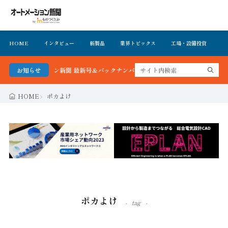
HOME
インタビュー
新製品
業界トピックス
工場・設備投資
イ
オートメーション新聞 最新号＆バックナンバーを無料で公開中 詳細はこちら
お知らせ
HOME
ポカよけ
ポカよけ
tag