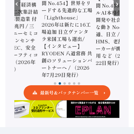
聞 No.454】世界をリ
o.455】「経済構
聞 No.453】フ
ードする先進的な工場
態調査二次集計結
ルAI本格化へ 国
「Lighthouse」
024年製造業 付
開発や社会実装
2026年は新たに16工
額86兆円 / 三
な動き Noetra
場追加 日立ヴァンタ
機とソニーセミコ
通、日立 / 兵神
ラ米国工場も選出/
AIビジョンセンサ
HMS、老舗ポン
【インタビュー】
 / IDEC、安全
ーカーが挑むデ
RYODEN 八道常務 共
かすセーフティコ
用 など（2026
創のソリューションパ
ローラ（2026年
22日発行）
ートナーへ / （2026
5日発行）
年7月29日発行）
最新号＆バックナンバー一覧