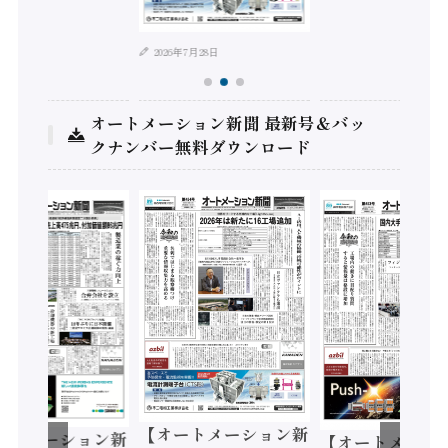
2026年7月28日
オートメーション新聞 最新号＆バッ
クナンバー無料ダウンロード
【オートメーション新
ートメーション新
【オートメーシ