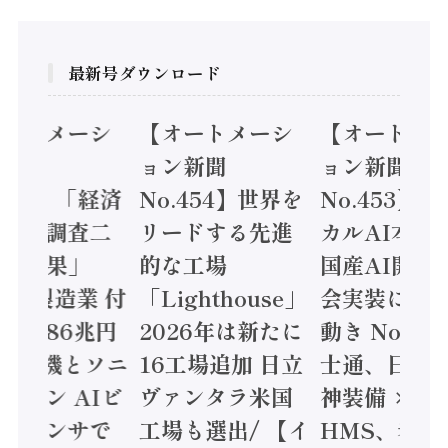
最新号ダウンロード
オートメーシ
【オートメーシ
【オートメ
ン新聞
ョン新聞
ョン新聞
.455】「経済
No.454】世界を
No.453】
造実態調査二
リードする先進
カルAI本格
集計結果」
的な工場
国産AI開発
24年製造業 付
「Lighthouse」
会実装に活
値額86兆円
2026年は新たに
動き Noetr
三菱電機とソニ
16工場追加 日立
士通、日立 /
ミコン AIビ
ヴァンタラ米国
神装備 ×
ョンセンサで
工場も選出/ 【イ
HMS、老舗