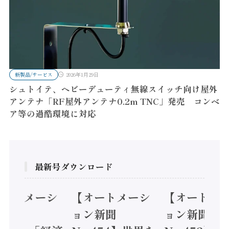
新製品/サービス
2026年1月29日
シュトイテ、ヘビーデューティ無線スイッチ向け屋外
アンテナ「RF屋外アンテナ0.2m TNC」発売 コンベ
ア等の過酷環境に対応
最新号ダウンロード
オートメーシ
【オートメーシ
【オートメ
ン新聞
ョン新聞
ョン新聞