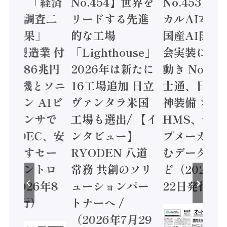
.455】「経済
No.454】世界を
No.453】
造実態調査二
リードする先進
カルAI本格
集計結果」
的な工場
国産AI開発
24年製造業 付
「Lighthouse」
会実装に活
値額86兆円
2026年は新たに
動き Noetr
三菱電機とソニ
16工場追加 日立
士通、日立 /
ミコン AIビ
ヴァンタラ米国
神装備 ×
ョンセンサで
工場も選出/ 【イ
HMS、老舗
 / IDEC、安
ンタビュー】
プメーカー
に動かすセー
RYODEN 八道
むデータ活用
ティコントロ
常務 共創のソリ
ど（2026年
（2026年8
ューションパー
22日発行）
日発行）
トナーへ /
（2026年7月29