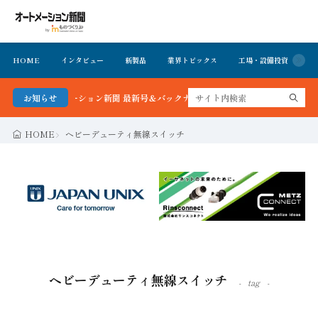
HOME
インタビュー
新製品
業界トピックス
工場・設備投資
イ
る！オートメーション新聞 最新号＆バックナンバーを無料で公開中 詳細はこちら
お知らせ
HOME
ヘビーデューティ無線スイッチ
ヘビーデューティ無線スイッチ
tag