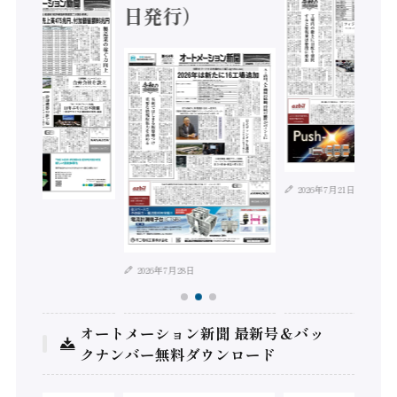
日発行）
2026年7月21日
年8月4日
2026年7月28日
オートメーション新聞 最新号＆バッ
クナンバー無料ダウンロード