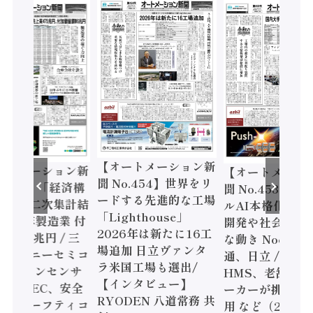
【オートメーション新
ートメーション新
【オートメーシ
聞 No.454】世界をリ
o.455】「経済構
聞 No.453】フ
ードする先進的な工場
態調査二次集計結
ルAI本格化へ 国
「Lighthouse」
024年製造業 付
開発や社会実装
2026年は新たに16工
額86兆円 / 三
な動き Noetra
場追加 日立ヴァンタ
機とソニーセミコ
通、日立 / 兵神
ラ米国工場も選出/
AIビジョンセンサ
HMS、老舗ポン
【インタビュー】
 / IDEC、安全
ーカーが挑むデ
RYODEN 八道常務 共
かすセーフティコ
用 など（2026