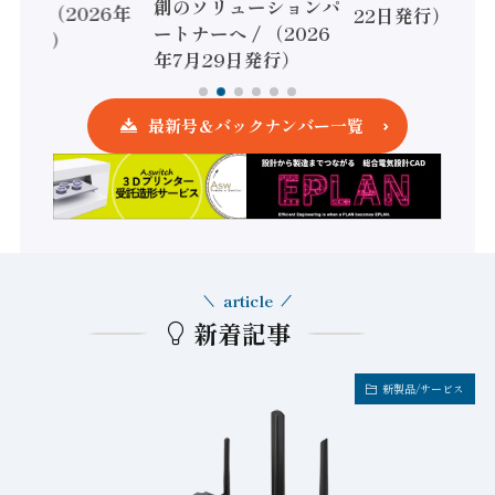
創のソリューションパ
ローラ（2026年
22日発行）
ートナーへ / （2026
5日発行）
年7月29日発行）
最新号＆バックナンバー一覧
article
新着記事
新製品/サービス