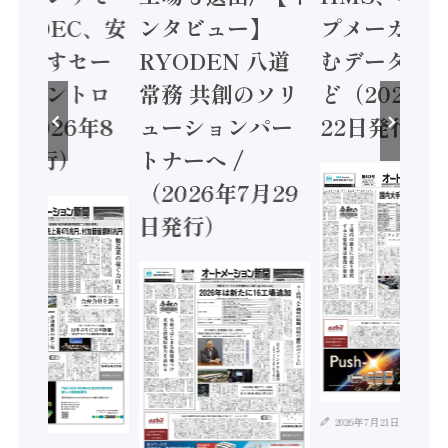
 / IDEC、安
ンタビュー】
プメーカー
に動かすセー
RYODEN 八道
むデータ活用
ティコントロ
常務 共創のソリ
ど（2026年
（2026年8
ューションパー
22日発行）
日発行）
トナーへ /
（2026年7月29
日発行）
2026年7月21日