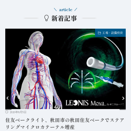
article
新着記事
工場・設備投資
2026年8月5日
益
住友ベークライト、秋田市の秋田住友ベークでステア
リングマイクロカテーテル増産