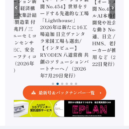
ートメーション新
【オートメーシ
聞 No.454】世界をリ
o.455】「経済構
聞 No.453】フ
ードする先進的な工場
態調査二次集計結
ルAI本格化へ 国
「Lighthouse」
024年製造業 付
開発や社会実装
2026年は新たに16工
額86兆円 / 三
な動き Noetra
場追加 日立ヴァンタ
機とソニーセミコ
通、日立 / 兵神
ラ米国工場も選出/
AIビジョンセンサ
HMS、老舗ポン
【インタビュー】
 / IDEC、安全
ーカーが挑むデ
RYODEN 八道常務 共
かすセーフティコ
用 など（2026
創のソリューションパ
ローラ（2026年
22日発行）
ートナーへ / （2026
5日発行）
年7月29日発行）
最新号＆バックナンバー一覧