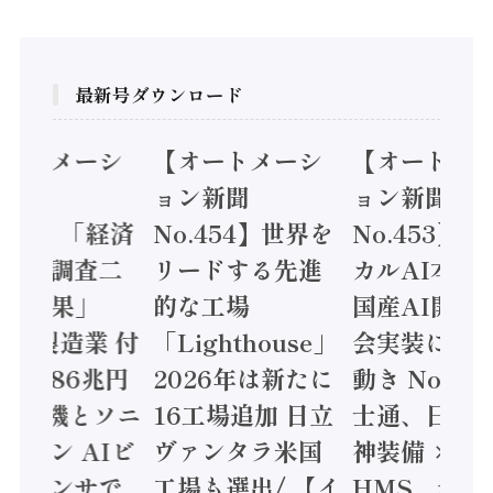
最新号ダウンロード
オートメーシ
【オートメーシ
【オートメ
ン新聞
ョン新聞
ョン新聞
.455】「経済
No.454】世界を
No.453】
造実態調査二
リードする先進
カルAI本格
集計結果」
的な工場
国産AI開発
24年製造業 付
「Lighthouse」
会実装に活
値額86兆円
2026年は新たに
動き Noetr
三菱電機とソニ
16工場追加 日立
士通、日立 /
ミコン AIビ
ヴァンタラ米国
神装備 ×
ョンセンサで
工場も選出/ 【イ
HMS、老舗