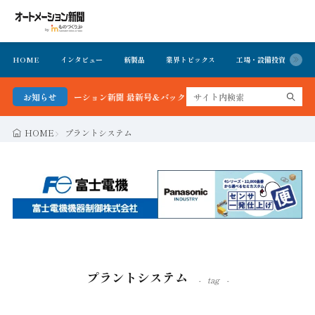
HOME
インタビュー
新製品
業界トピックス
工場・設備投資
イ
る！オートメーション新聞 最新号＆バックナンバーを無料で公開中 詳細はこちら
お知らせ
HOME
プラントシステム
プラントシステム
tag