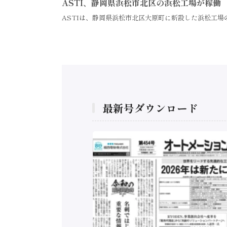
ASTI、静岡県浜松市北区の浜松工場が稼働
ASTIは、静岡県浜松市北区大原町に新設した浜松工
最新号ダウンロード
構造実態調査二次集
/ 三菱電機とソニー
C、安全に動かすセ
行）