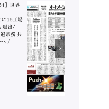
54】世界
【オート
ジカルA
新たに16工場
装に活発
も選出/
兵神装備
道常務 共
が挑むデ
へ /
発行）