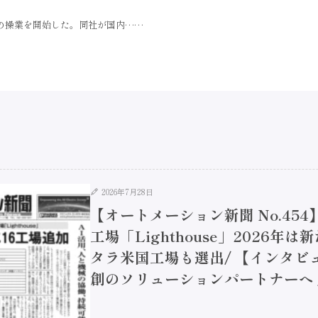
場の操業を開始した。同社が国内……
2026年7月28日
【オートメーション新聞 No.45
工場「Lighthouse」2026年
タラ米国工場も選出/ 【インタビュ
創のソリューションパートナーへ / 