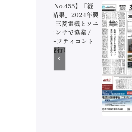
トメーション新聞 No.455】「経
造実態調査二次集計結果」2024年製
付加価値額86兆円 / 三菱電機とソニ
ミコン AIビジョンセンサで協業 /
EC、安全に動かすセーフティコント
ラ（2026年8月5日発行）