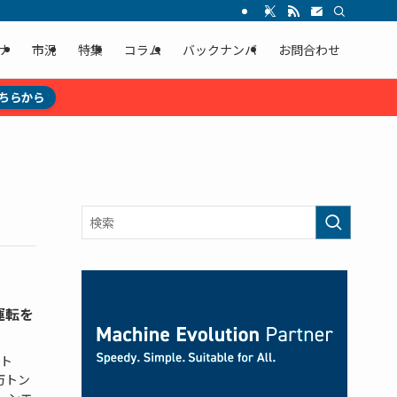
ナ
市況
特集
コラム
バックナンバ
お問合わせ
ちらから
運転を
ト
万トン