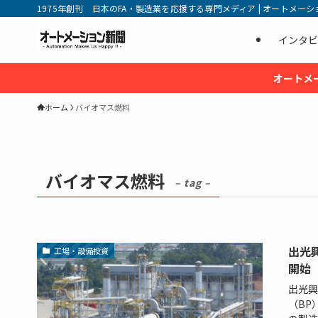
1975年創刊 日本のFA・製造業を応援する専門メディア | オートメーション新
インタビ
オートメ
ホーム
バイオマス燃料
バイオマス燃料
– tag –
出光
工場・設備投資
開始
出光興
（BP