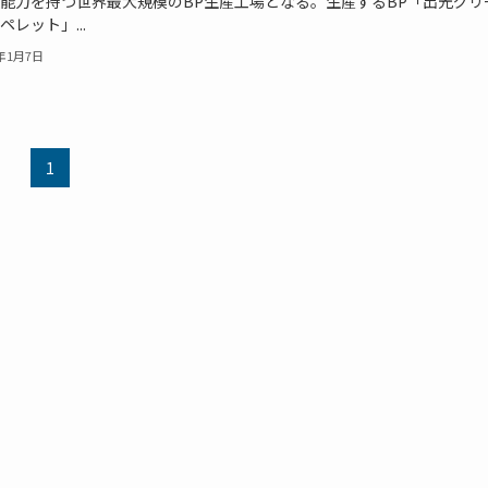
能力を持つ世界最大規模のBP生産工場となる。生産するBP「出光グリ
ペレット」...
6年1月7日
1