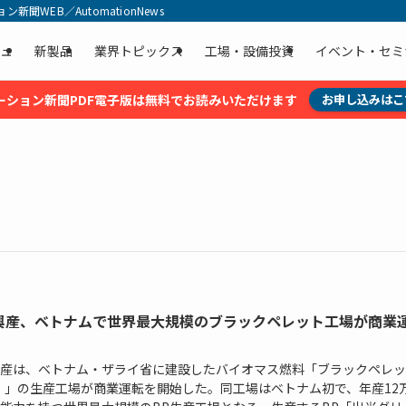
聞WEB／AutomationNews
ュ
新製品
業界トピックス
工場・設備投資
イベント・セミ
ーション新聞PDF電子版は無料でお読みいただけます
お申し込みはこ
興産、ベトナムで世界最大規模のブラックペレット工場が商業
産は、ベトナム・ザライ省に建設したバイオマス燃料「ブラックペレッ
）」の生産工場が商業運転を開始した。同工場はベトナム初で、年産12