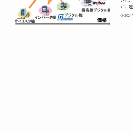
され、
が、逆
202