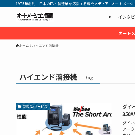
1975年創刊 日本のFA・製造業を応援する専門メディア | オートメーション新
インタビ
オートメ
ホーム
ハイエンド溶接機
ハイエンド溶接機
– tag –
ダイヘ
新製品/サービス
350
ダイヘ
アーク