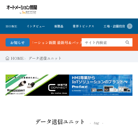
HOME
インタビュー
新製品
業界トピックス
工場・設備投資
イ
かる！オートメーション新聞 最新号＆バックナンバーを無料で公開中 詳細はこちら
お知らせ
HOME
データ送信ユニット
データ送信ユニット
tag