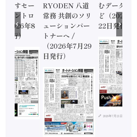
に動かすセー
RYODEN 八道
むデータ活用
ティコントロ
常務 共創のソリ
ど（2026年
（2026年8
ューションパー
22日発行）
日発行）
トナーへ /
（2026年7月29
日発行）
2026年7月21日
年8月4日