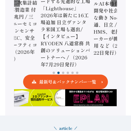
ードする先進的な工場
態調査二次集計結
ルAI本格化へ 国
「Lighthouse」
024年製造業 付
開発や社会実装
2026年は新たに16工
額86兆円 / 三
な動き Noetra
場追加 日立ヴァンタ
機とソニーセミコ
通、日立 / 兵神
ラ米国工場も選出/
AIビジョンセンサ
HMS、老舗ポン
【インタビュー】
 / IDEC、安全
ーカーが挑むデ
RYODEN 八道常務 共
かすセーフティコ
用 など（2026
創のソリューションパ
ローラ（2026年
22日発行）
ートナーへ / （2026
5日発行）
年7月29日発行）
最新号＆バックナンバー一覧
article