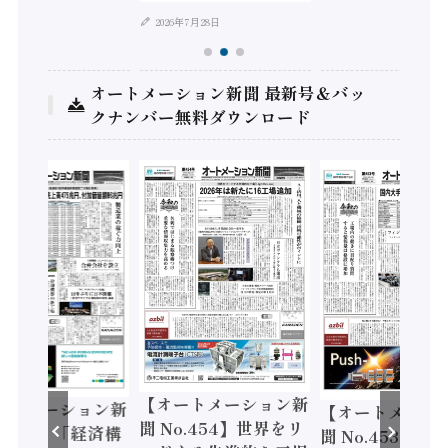
2026年7月28日
オートメーション新聞 最新号＆バッ
クナンバー無料ダウンロード
【オートメーション新
ートメーション新
【オートメーシ
聞 No.454】世界をリ
o.455】「経済構
聞 No.453】フ