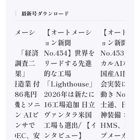
最新号ダウンロード
オートメーシ
【オートメーシ
【オートメ
ン新聞
ョン新聞
ョン新聞
.455】「経済
No.454】世界を
No.453】
造実態調査二
リードする先進
カルAI本格
集計結果」
的な工場
国産AI開発
24年製造業 付
「Lighthouse」
会実装に活
値額86兆円
2026年は新たに
動き Noetr
三菱電機とソニ
16工場追加 日立
士通、日立 /
ミコン AIビ
ヴァンタラ米国
神装備 ×
ョンセンサで
工場も選出/ 【イ
HMS、老舗
 / IDEC、安
ンタビュー】
プメーカー