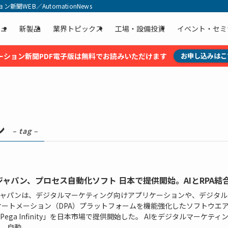
聞WEB／AutomationNews
ュ
新製品
業界トピックス
工場・設備投資
イベント・セミ
ーション新聞PDF電子版は無料でお読みいただけます
お申し込みはこ
ン
– tag –
ジャパン、プロセス自動化ソフト 日本で提供開始。AIとRPA結
ャパンは、デジタルマーケティング向けアプリケーションや、デジタル
オートメーション（DPA）プラットフォームを機能強化したソフトウエ
Pega Infinity」を日本市場で提供開始した。 AIをデジタルマーケティ
自動...