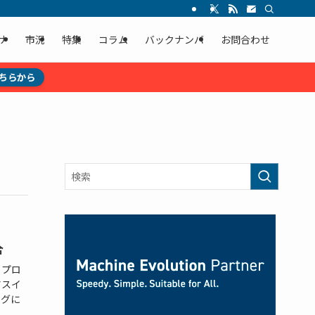
ナ
市況
特集
コラム
バックナンバ
お問合わせ
ちらから
合
 プロ
アスイ
ングに