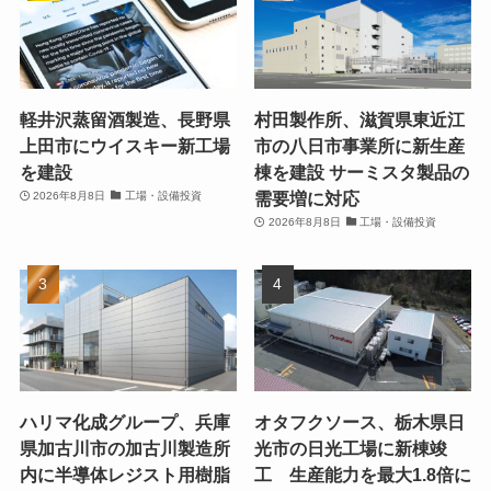
軽井沢蒸留酒製造、長野県
村田製作所、滋賀県東近江
上田市にウイスキー新工場
市の八日市事業所に新生産
を建設
棟を建設 サーミスタ製品の
需要増に対応
2026年8月8日
工場・設備投資
2026年8月8日
工場・設備投資
ハリマ化成グループ、兵庫
オタフクソース、栃木県日
県加古川市の加古川製造所
光市の日光工場に新棟竣
内に半導体レジスト用樹脂
工 生産能力を最大1.8倍に