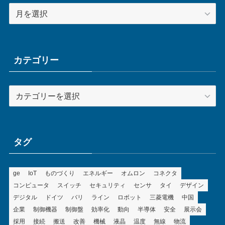
ア
ー
カ
イ
ブ
カテゴリー
カ
テ
ゴ
リ
ー
タグ
ge
IoT
ものづくり
エネルギー
オムロン
コネクタ
コンピュータ
スイッチ
セキュリティ
センサ
タイ
デザイン
デジタル
ドイツ
バリ
ライン
ロボット
三菱電機
中国
企業
制御機器
制御盤
効率化
動向
半導体
安全
展示会
採用
接続
搬送
改善
機械
液晶
温度
無線
物流