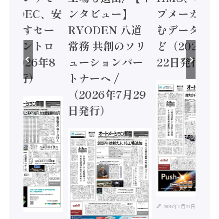
 / IDEC、安
ンタビュー】
プメーカー
に動かすセー
RYODEN 八道
むデータ活用
ティコントロ
常務 共創のソリ
ど（2026年
（2026年8
ューションパー
22日発行）
日発行）
トナーへ /
（2026年7月29
日発行）
2026年7月21日