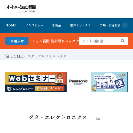
HOME
インタビュー
新製品
業界トピックス
工場・設備投資
イ
る！オートメーション新聞 最新号＆バックナンバーを無料で公開中 詳細はこちら
お知らせ
HOME
タタ・エレクトロニクス
タタ・エレクトロニクス
tag