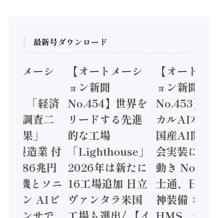
最新号ダウンロード
オートメーシ
【オートメーシ
【オートメ
ン新聞
ョン新聞
ョン新聞
.455】「経済
No.454】世界を
No.453】
造実態調査二
リードする先進
カルAI本格
集計結果」
的な工場
国産AI開発
24年製造業 付
「Lighthouse」
会実装に活
値額86兆円
2026年は新たに
動き Noetr
三菱電機とソニ
16工場追加 日立
士通、日立 /
ミコン AIビ
ヴァンタラ米国
神装備 ×
ョンセンサで
工場も選出/ 【イ
HMS、老舗