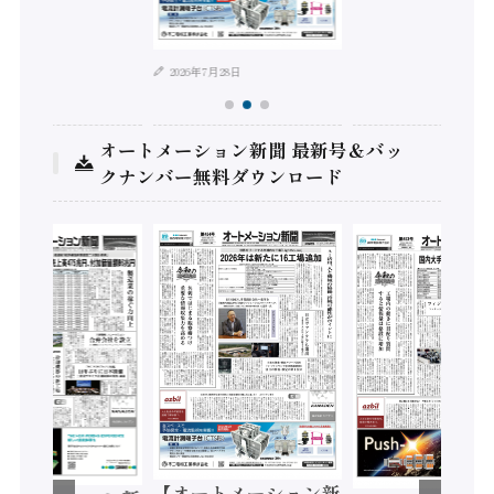
年8月4日
2026年7月28日
オートメーション新聞 最新号＆バッ
クナンバー無料ダウンロード
【オートメーション新