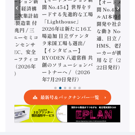
ートメーション新
【オートメーシ
聞 No.454】世界をリ
o.455】「経済構
聞 No.453】フ
ードする先進的な工場
態調査二次集計結
ルAI本格化へ 国
「Lighthouse」
024年製造業 付
開発や社会実装
2026年は新たに16工
額86兆円 / 三
な動き Noetra
場追加 日立ヴァンタ
機とソニーセミコ
通、日立 / 兵神
ラ米国工場も選出/
AIビジョンセンサ
HMS、老舗ポン
【インタビュー】
 / IDEC、安全
ーカーが挑むデ
RYODEN 八道常務 共
かすセーフティコ
用 など（2026
創のソリューションパ
ローラ（2026年
22日発行）
ートナーへ / （2026
5日発行）
年7月29日発行）
最新号＆バックナンバー一覧