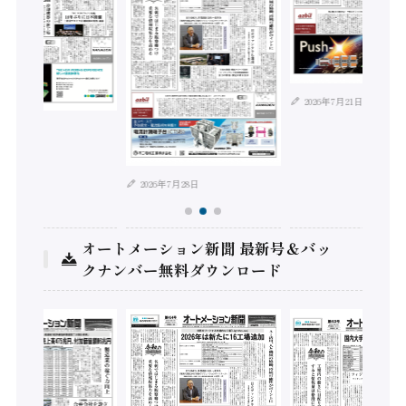
2026年7月21日
年8月4日
2026年7月28日
オートメーション新聞 最新号＆バッ
クナンバー無料ダウンロード