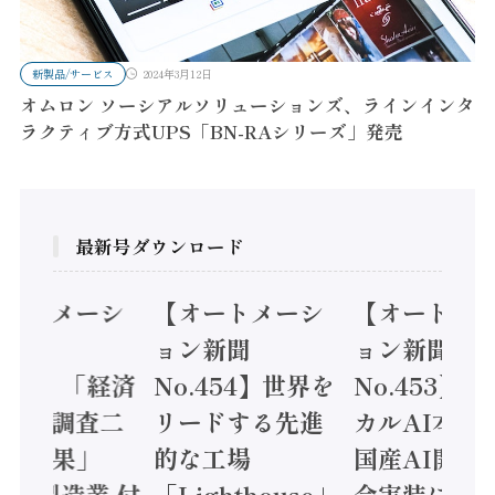
新製品/サービス
2024年3月12日
オムロン ソーシアルソリューションズ、ラインインタ
ラクティブ方式UPS「BN-RAシリーズ」発売
最新号ダウンロード
オートメーシ
【オートメーシ
【オートメ
ン新聞
ョン新聞
ョン新聞
.455】「経済
No.454】世界を
No.453】
造実態調査二
リードする先進
カルAI本格
集計結果」
的な工場
国産AI開発
24年製造業 付
「Lighthouse」
会実装に活