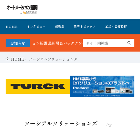
HOME
インタビュー
新製品
業界トピックス
工場・設備投資
イ
ートメーション新聞 最新号＆バックナンバーを無料で公開中 詳細はこちら
お知らせ
HOME
ソーシアルソリューションズ
ソーシアルソリューションズ
tag