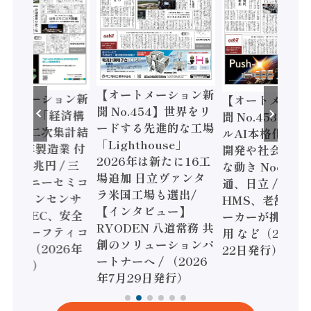
【オートメーション新
ートメーション新
【オートメーシ
聞 No.454】世界をリ
o.455】「経済構
聞 No.453】フ
ードする先進的な工場
態調査二次集計結
ルAI本格化へ 国
「Lighthouse」
024年製造業 付
開発や社会実装
2026年は新たに16工
額86兆円 / 三
な動き Noetra
場追加 日立ヴァンタ
機とソニーセミコ
通、日立 / 兵神
ラ米国工場も選出/
AIビジョンセンサ
HMS、老舗ポン
【インタビュー】
 / IDEC、安全
ーカーが挑むデ
RYODEN 八道常務 共
かすセーフティコ
用 など（2026
創のソリューションパ
ローラ（2026年
22日発行）
ートナーへ / （2026
5日発行）
年7月29日発行）