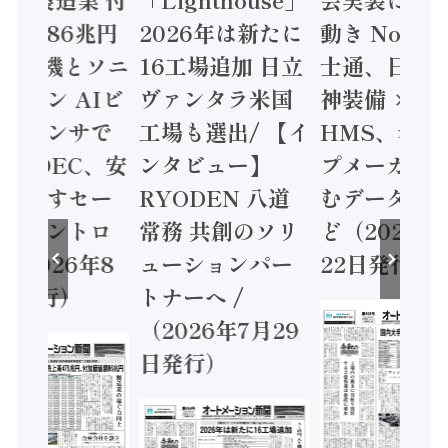
値額86兆円
2026年は新たに
動き Noetr
三菱電機とソニ
16工場追加 日立
士通、日立 /
ミコン AIビ
ヴァンタラ米国
神装備 ×
ョンセンサで
工場も選出/ 【イ
HMS、老舗
 / IDEC、安
ンタビュー】
プメーカー
に動かすセー
RYODEN 八道
むデータ活用
ティコントロ
常務 共創のソリ
ど（2026年
（2026年8
ューションパー
22日発行）
日発行）
トナーへ /
（2026年7月29
日発行）