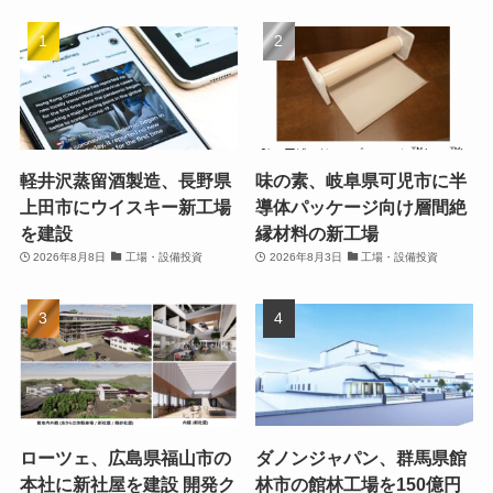
軽井沢蒸留酒製造、長野県
味の素、岐阜県可児市に半
上田市にウイスキー新工場
導体パッケージ向け層間絶
を建設
縁材料の新工場
2026年8月8日
工場・設備投資
2026年8月3日
工場・設備投資
ローツェ、広島県福山市の
ダノンジャパン、群馬県館
本社に新社屋を建設 開発ク
林市の館林工場を150億円