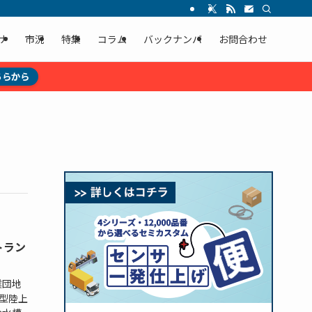
ナ
市況
特集
コラム
バックナンバ
お問合わせ
ちらから
トラン
業団地
型陸上