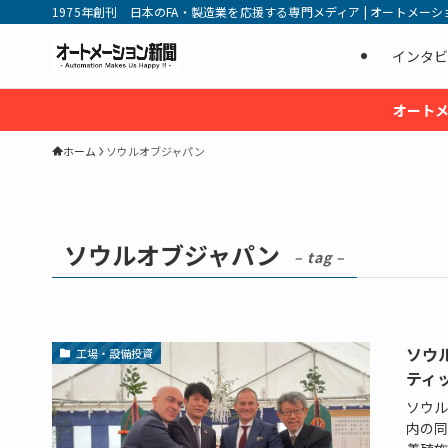
1975年創刊 日本のFA・製造業を応援する専門メディア | オートメーション新
インタビ
オートメ
ホーム
ソウルオブジャパン
ソウルオブジャパン
– tag –
ソウ
工場・設備投資
ティ
ソウル
内の同