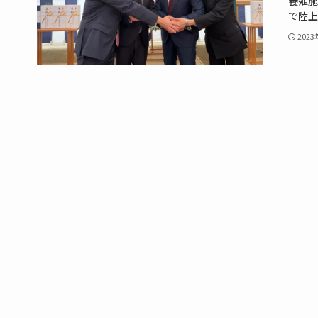
養殖施
で陸上養
202