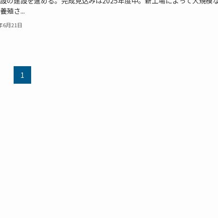
設の建設を進める。完成見込みは2025年度中。新工場によって大規模
殖さ...
3年6月21日
1