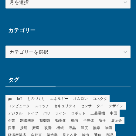
ー
カ
イ
ブ
カテゴリー
カ
テ
ゴ
リ
ー
タグ
ge
IoT
ものづくり
エネルギー
オムロン
コネクタ
コンピュータ
スイッチ
セキュリティ
センサ
タイ
デザイン
デジタル
ドイツ
バリ
ライン
ロボット
三菱電機
中国
企業
制御機器
制御盤
効率化
動向
半導体
安全
展示会
採用
接続
搬送
改善
機械
液晶
温度
無線
物流
経済産業省
自動車
製造業
見える化
輸出
通信
部品