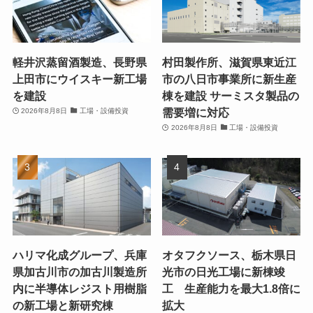
軽井沢蒸留酒製造、長野県
村田製作所、滋賀県東近江
上田市にウイスキー新工場
市の八日市事業所に新生産
を建設
棟を建設 サーミスタ製品の
需要増に対応
2026年8月8日
工場・設備投資
2026年8月8日
工場・設備投資
ハリマ化成グループ、兵庫
オタフクソース、栃木県日
県加古川市の加古川製造所
光市の日光工場に新棟竣
内に半導体レジスト用樹脂
工 生産能力を最大1.8倍に
の新工場と新研究棟
拡大