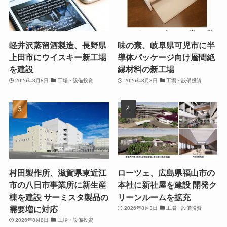
軽井沢蒸留酒製造、長野県
味の素、岐阜県可児市に半
上田市にウイスキー新工場
導体パッケージ向け層間絶
を建設
縁材料の新工場
2026年8月8日
工場・設備投資
2026年8月3日
工場・設備投資
村田製作所、滋賀県東近江
ローツェ、広島県福山市の
市の八日市事業所に新生産
本社に新社屋を建設 開発ク
棟を建設 サーミスタ製品の
リーンルームを拡充
需要増に対応
2026年8月3日
工場・設備投資
2026年8月8日
工場・設備投資