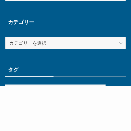
カ
イ
ブ
カテゴリー
カ
テ
ゴ
リ
ー
タグ
ge
IoT
ものづくり
エネルギー
オムロン
コネクタ
コンピュータ
スイッチ
セキュリティ
センサ
タイ
デザイン
デジタル
ドイツ
バリ
ライン
ロボット
三菱電機
中国
企業
制御機器
制御盤
効率化
動向
半導体
安全
展示会
採用
接続
搬送
改善
機械
液晶
温度
無線
物流
経済産業省
自動車
製造業
見える化
輸出
通信
部品
電子部品
電気