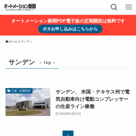
オートメーション新聞PDF電子版の定期購読は無料です
ボタお申し込みはこちらから
ホーム
サンデン
サンデン
– tag –
サンデン、 米国・テキサス州で電
工場・設備投資
気自動車向け電動コンプレッサー
の生産ライン稼働
2024年2月27日
1