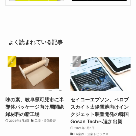
よく読まれている記事
味の素、岐阜県可児市に半
セイコーエプソン、ペロブ
導体パッケージ向け層間絶
スカイト太陽電池向けイン
縁材料の新工場
クジェット装置開発の韓国
Gosan Techへ追加出資
2026年8月3日
工場・設備投資
2026年8月6日
FA業界・企業トピックス