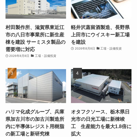
村田製作所、滋賀県東近江
軽井沢蒸留酒製造、長野県
市の八日市事業所に新生産
上田市にウイスキー新工場
棟を建設 サーミスタ製品の
を建設
需要増に対応
2026年8月8日
工場・設備投資
2026年8月8日
工場・設備投資
ハリマ化成グループ、兵庫
オタフクソース、栃木県日
県加古川市の加古川製造所
光市の日光工場に新棟竣
内に半導体レジスト用樹脂
工 生産能力を最大1.8倍に
の新工場と新研究棟
拡大