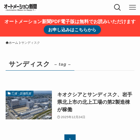
オートメーション新聞PDF電子版は無料でお読みいただけます
お申し込みはこちらから
ホーム
サンディスク
サンディスク
– tag –
キオクシアとサンディスク、岩手
工場・設備投資
県北上市の北上工場の第2製造棟
が稼働
2025年12月24日
1