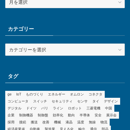
ー
カ
イ
ブ
カテゴリー
カ
テ
ゴ
リ
ー
タグ
ge
IoT
ものづくり
エネルギー
オムロン
コネクタ
コンピュータ
スイッチ
セキュリティ
センサ
タイ
デザイン
デジタル
ドイツ
バリ
ライン
ロボット
三菱電機
中国
企業
制御機器
制御盤
効率化
動向
半導体
安全
展示会
採用
接続
搬送
改善
機械
液晶
温度
無線
物流
経済産業省
自動車
製造業
見える化
輸出
通信
部品