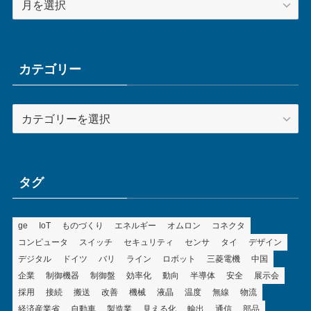
ー
カ
イ
ブ
カテゴリー
カ
テ
ゴ
リ
ー
タグ
ge
IoT
ものづくり
エネルギー
オムロン
コネクタ
コンピュータ
スイッチ
セキュリティ
センサ
タイ
デザイン
デジタル
ドイツ
バリ
ライン
ロボット
三菱電機
中国
企業
制御機器
制御盤
効率化
動向
半導体
安全
展示会
採用
接続
搬送
改善
機械
液晶
温度
無線
物流
経済産業省
自動車
製造業
見える化
輸出
通信
部品