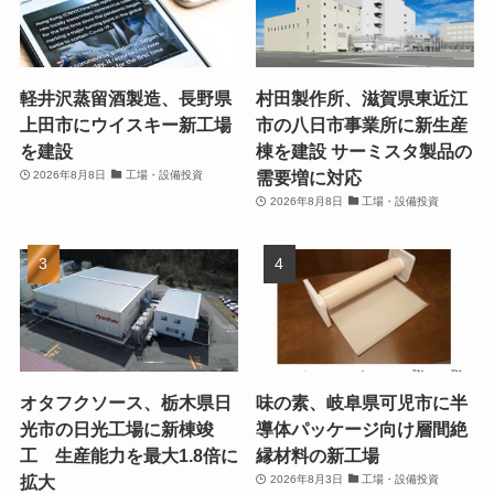
軽井沢蒸留酒製造、長野県
村田製作所、滋賀県東近江
上田市にウイスキー新工場
市の八日市事業所に新生産
を建設
棟を建設 サーミスタ製品の
需要増に対応
2026年8月8日
工場・設備投資
2026年8月8日
工場・設備投資
オタフクソース、栃木県日
味の素、岐阜県可児市に半
光市の日光工場に新棟竣
導体パッケージ向け層間絶
工 生産能力を最大1.8倍に
縁材料の新工場
拡大
2026年8月3日
工場・設備投資