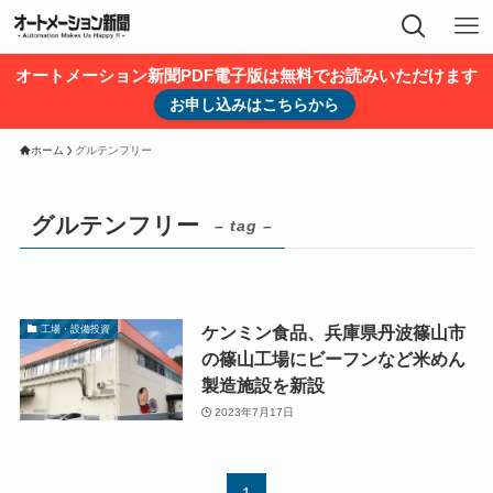
オートメーション新聞PDF電子版は無料でお読みいただけます
お申し込みはこちらから
ホーム
グルテンフリー
グルテンフリー
– tag –
ケンミン食品、兵庫県丹波篠山市
工場・設備投資
の篠山工場にビーフンなど米めん
製造施設を新設
2023年7月17日
1