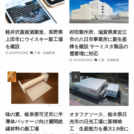
軽井沢蒸留酒製造、長野県
村田製作所、滋賀県東近江
上田市にウイスキー新工場
市の八日市事業所に新生産
を建設
棟を建設 サーミスタ製品の
需要増に対応
2026年8月8日
工場・設備投資
2026年8月8日
工場・設備投資
味の素、岐阜県可児市に半
オタフクソース、栃木県日
導体パッケージ向け層間絶
光市の日光工場に新棟竣
縁材料の新工場
工 生産能力を最大1.8倍に