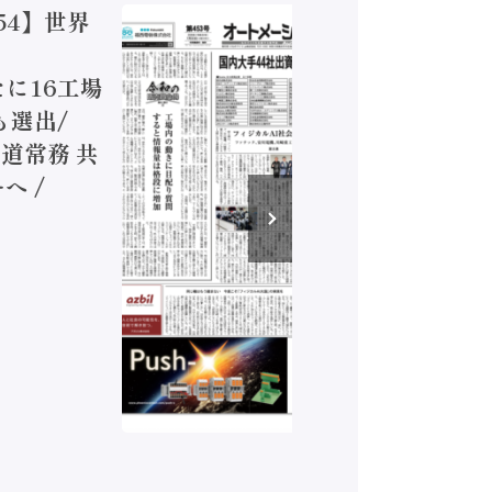
54】世界
【オート
ジカルA
新たに16工場
装に活発
も選出/
兵神装備
道常務 共
が挑むデ
へ /
発行）