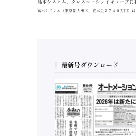
高木システム、クレスコ・ジェイキューブに
高木システム（東京都大田区、資本金３７４０万円）は
最新号ダウンロード
構造実態調査二次集
/ 三菱電機とソニー
C、安全に動かすセ
行）