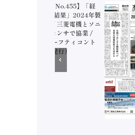
トメーション新聞 No.455】「経
造実態調査二次集計結果」2024年製
付加価値額86兆円 / 三菱電機とソニ
ミコン AIビジョンセンサで協業 /
EC、安全に動かすセーフティコント
ラ（2026年8月5日発行）