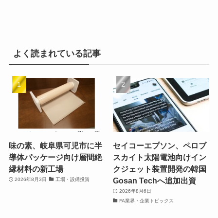
よく読まれている記事
味の素、岐阜県可児市に半
セイコーエプソン、ペロブ
導体パッケージ向け層間絶
スカイト太陽電池向けイン
縁材料の新工場
クジェット装置開発の韓国
Gosan Techへ追加出資
2026年8月3日
工場・設備投資
2026年8月6日
FA業界・企業トピックス