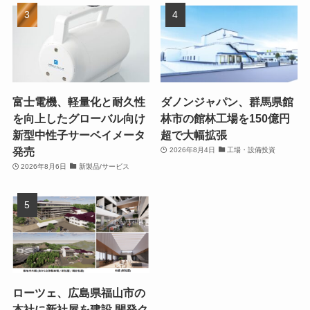
富士電機、軽量化と耐久性
ダノンジャパン、群馬県館
を向上したグローバル向け
林市の館林工場を150億円
新型中性子サーベイメータ
超で大幅拡張
発売
2026年8月4日
工場・設備投資
2026年8月6日
新製品/サービス
ローツェ、広島県福山市の
本社に新社屋を建設 開発ク