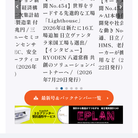
【オートメーシ
聞 No.454】世界をリ
o.455】「経済構
聞 No.453】フ
ードする先進的な工場
態調査二次集計結
ルAI本格化へ 国
「Lighthouse」
024年製造業 付
開発や社会実装
2026年は新たに16工
額86兆円 / 三
な動き Noetra
場追加 日立ヴァンタ
機とソニーセミコ
通、日立 / 兵神
ラ米国工場も選出/
AIビジョンセンサ
HMS、老舗ポン
【インタビュー】
 / IDEC、安全
ーカーが挑むデ
RYODEN 八道常務 共
かすセーフティコ
用 など（2026
創のソリューションパ
ローラ（2026年
22日発行）
ートナーへ / （2026
5日発行）
年7月29日発行）
最新号＆バックナンバー一覧