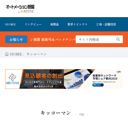
HOME
インタビュー
新製品
業界トピックス
工場・設備投資
イ
トメーション新聞 最新号＆バックナンバーを無料で公開中 詳細はこちら
お知らせ
HOME
キッコーマン
キッコーマン
tag