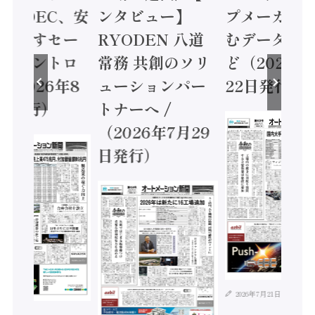
 / IDEC、安
ンタビュー】
プメーカー
に動かすセー
RYODEN 八道
むデータ活用
ティコントロ
常務 共創のソリ
ど（2026年
（2026年8
ューションパー
22日発行）
日発行）
トナーへ /
（2026年7月29
日発行）
2026年7月21日
年8月4日