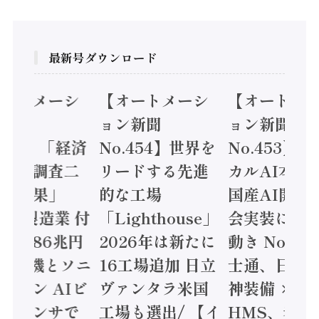
最新号ダウンロード
オートメーシ
【オートメーシ
【オートメ
ン新聞
ョン新聞
ョン新聞
.455】「経済
No.454】世界を
No.453】
造実態調査二
リードする先進
カルAI本格
集計結果」
的な工場
国産AI開発
24年製造業 付
「Lighthouse」
会実装に活
値額86兆円
2026年は新たに
動き Noetr
三菱電機とソニ
16工場追加 日立
士通、日立 /
ミコン AIビ
ヴァンタラ米国
神装備 ×
ョンセンサで
工場も選出/ 【イ
HMS、老舗