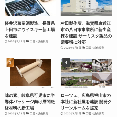
軽井沢蒸留酒製造、長野県
村田製作所、滋賀県東近江
上田市にウイスキー新工場
市の八日市事業所に新生産
を建設
棟を建設 サーミスタ製品の
需要増に対応
2026年8月8日
工場・設備投資
2026年8月8日
工場・設備投資
味の素、岐阜県可児市に半
ローツェ、広島県福山市の
導体パッケージ向け層間絶
本社に新社屋を建設 開発ク
縁材料の新工場
リーンルームを拡充
2026年8月3日
工場・設備投資
2026年8月3日
工場・設備投資