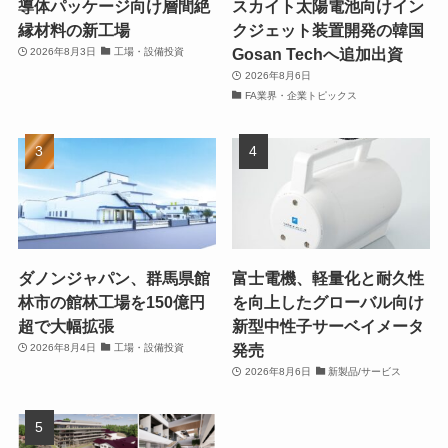
導体パッケージ向け層間絶
スカイト太陽電池向けイン
縁材料の新工場
クジェット装置開発の韓国
Gosan Techへ追加出資
2026年8月3日
工場・設備投資
2026年8月6日
FA業界・企業トピックス
ダノンジャパン、群馬県館
富士電機、軽量化と耐久性
林市の館林工場を150億円
を向上したグローバル向け
超で大幅拡張
新型中性子サーベイメータ
発売
2026年8月4日
工場・設備投資
2026年8月6日
新製品/サービス