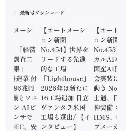
最新号ダウンロード
オートメーシ
【オートメーシ
【オートメ
ン新聞
ョン新聞
ョン新聞
.455】「経済
No.454】世界を
No.453】
造実態調査二
リードする先進
カルAI本格
集計結果」
的な工場
国産AI開発
24年製造業 付
「Lighthouse」
会実装に活
値額86兆円
2026年は新たに
動き Noetr
三菱電機とソニ
16工場追加 日立
士通、日立 /
ミコン AIビ
ヴァンタラ米国
神装備 ×
ョンセンサで
工場も選出/ 【イ
HMS、老舗
 / IDEC、安
ンタビュー】
プメーカー