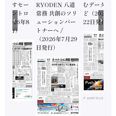
に動かすセー
RYODEN 八道
むデータ活用
ティコントロ
常務 共創のソリ
ど（2026年
（2026年8
ューションパー
22日発行）
日発行）
トナーへ /
（2026年7月29
日発行）
2026年7月21日
年8月4日