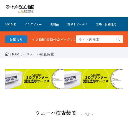
HOME
インタビュー
新製品
業界トピックス
工場・設備投資
イ
！オートメーション新聞 最新号＆バックナンバーを無料で公開中 詳細はこちら
お知らせ
HOME
ウェーハ検査装置
ウェーハ検査装置
tag