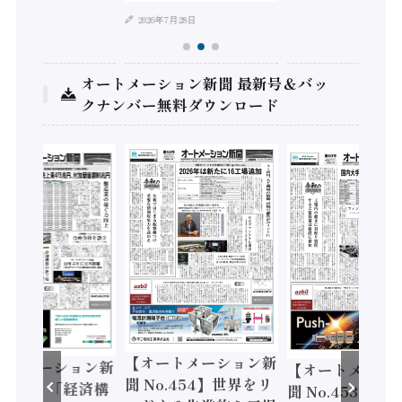
2026年7月28日
オートメーション新聞 最新号＆バッ
クナンバー無料ダウンロード
【オートメーション新
ートメーション新
【オートメーシ
聞 No.454】世界をリ
o.455】「経済構
聞 No.453】フ