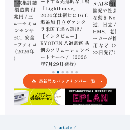
ードする先進的な工場
態調査二次集計結
ルAI本格化へ 国
「Lighthouse」
024年製造業 付
開発や社会実装
2026年は新たに16工
額86兆円 / 三
な動き Noetra
場追加 日立ヴァンタ
機とソニーセミコ
通、日立 / 兵神
ラ米国工場も選出/
AIビジョンセンサ
HMS、老舗ポン
【インタビュー】
 / IDEC、安全
ーカーが挑むデ
RYODEN 八道常務 共
かすセーフティコ
用 など（2026
創のソリューションパ
ローラ（2026年
22日発行）
ートナーへ / （2026
5日発行）
年7月29日発行）
最新号＆バックナンバー一覧
article