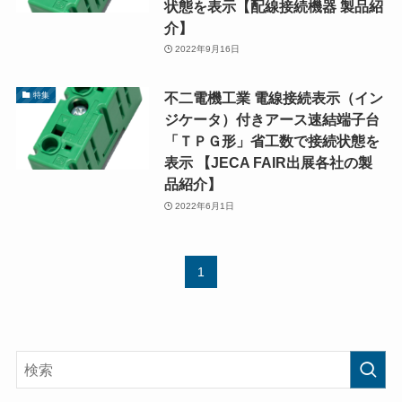
状態を表示【配線接続機器 製品紹
介】
2022年9月16日
不二電機工業 電線接続表示（イン
特集
ジケータ）付きアース速結端子台
「ＴＰＧ形」省工数で接続状態を
表示 【JECA FAIR出展各社の製
品紹介】
2022年6月1日
1