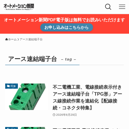
オートメーション新聞PDF電子版は無料でお読みいただけます
お申し込みはこちらから
ホーム
アース速結端子台
アース速結端子台
– tag –
不二電機工業、電線接続表示付き
特集
アース速結端子台「TPG形」アー
ス線接続作業を速結化【配線接
続・コネクタ特集】
2026年6月29日