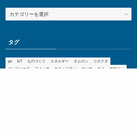
カ
テ
ゴ
リ
ー
タグ
ge
IoT
ものづくり
エネルギー
オムロン
コネクタ
コンピュータ
スイッチ
セキュリティ
センサ
タイ
デザイン
デジタル
ドイツ
バリ
ライン
ロボット
三菱電機
中国
企業
制御機器
制御盤
効率化
動向
半導体
安全
展示会
採用
接続
搬送
改善
機械
液晶
温度
無線
物流
経済産業省
自動車
製造業
見える化
輸出
通信
部品
電子部品
電気
オートメーション新聞利用規約
運営会社：ものづくり.jp株式会社