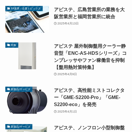
アピステ、広島営業所の業務を大
FA業界・企業トピックス
阪営業所と福岡営業所に統合
2025年4月13日
アピステ 屋外制御盤用クーラー静
特集
音型「ENC-AS-HDSシリーズ」コ
ンプレッサやファン稼働音を抑制
【盤用熱対策特集】
2025年4月9日
アピステ、高性能ミストコレクタ
新製品/サービス
ー「GME-S2200-Pro」「GME-
S2200-eco」を発売
2025年4月1日
アピステ、ノンフロン小型制御盤
新製品/サービス