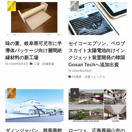
味の素、岐阜県可児市に半
セイコーエプソン、ペロブ
導体パッケージ向け層間絶
スカイト太陽電池向けイン
縁材料の新工場
クジェット装置開発の韓国
Gosan Techへ追加出資
2026年8月3日
工場・設備投資
2026年8月6日
FA業界・企業トピックス
ダノンジャパン、群馬県館
ローツェ、広島県福山市の