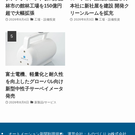
林市の館林工場を150億円
本社に新社屋を建設 開発ク
超で大幅拡張
リーンルームを拡充
2026年8月4日
工場・設備投資
2026年8月3日
工場・設備投資
富士電機、軽量化と耐久性
を向上したグローバル向け
新型中性子サーベイメータ
発売
2026年8月6日
新製品/サービス
オートメーション新聞利用規約
運営会社：ものづくり.jp株式会社